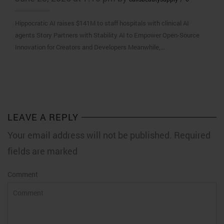
Hippocratic AI raises $141M to staff hospitals with clinical AI
agents Story Partners with Stability AI to Empower Open-Source
Innovation for Creators and Developers Meanwhile,…
LEAVE A REPLY
Your email address will not be published. Required
fields are marked
Comment