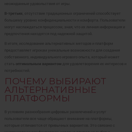
неожиданные удовольствия от игры.
В-третьих
, отсутствие традиционных ограничений способствует
большему уровню конфиденциальности и комфорта. Пользователи
могут наслаждаться процессом, зная, что их личная информация и
предпочтения находятся под надежной защитой.
В итоге, исследование альтернативных методов и платформ
предоставляет игрокам уникальные возможности для создания
собственного, индивидуального игрового опыта, который может
стать
оптимальным вариантом
для удовлетворения их интересов и
потребностей.
ПОЧЕМУ ВЫБИРАЮТ
АЛЬТЕРНАТИВНЫЕ
ПЛАТФОРМЫ
В условиях разнообразия цифровых развлечений и услуг
пользователи все чаще обращают внимание на платформы,
которые отличаются от привычных вариантов. Это связано с