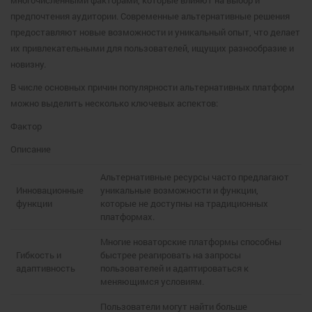
многочисленными факторами, которые влияют на выбор и
предпочтения аудитории. Современные альтернативные решения
предоставляют новые возможности и уникальный опыт, что делает
их привлекательными для пользователей, ищущих разнообразие и
новизну.
В числе основных причин популярности альтернативных платформ
можно выделить несколько ключевых аспектов:
Фактор
Описание
Альтернативные ресурсы часто предлагают
Инновационные
уникальные возможности и функции,
функции
которые не доступны на традиционных
платформах.
Многие новаторские платформы способны
Гибкость и
быстрее реагировать на запросы
адаптивность
пользователей и адаптироваться к
меняющимся условиям.
Пользователи могут найти больше