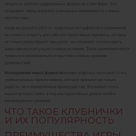
процесса, избегая традиционных форматов и платформ. Это
открывает перед игроками уникальные возможности и новые
перспективы.
Когда вы решаете уйти от привычных интерфейсов и ограничений,
вы можете открыть для себя альтернативные варианты, которые
не только разнообразят ваш досуг, но и позволят использовать
ваши навыки и интуицию в новых условиях. Такие изменения могут
привести к неожиданным открытиям и новым уровням
удовольствия.
Исследование новых форматов
в мире азартных игр может стать
увлекательным приключением, которое приносит не только
радость, но и определённые преимущества. Это может стать
вашим путешествием в мир альтернативных развлечений и
инновационных решений.
ЧТО ТАКОЕ КЛУБНИЧКИ
И ИХ ПОПУЛЯРНОСТЬ
ПРЕИМУЩЕСТВА ИГРЫ