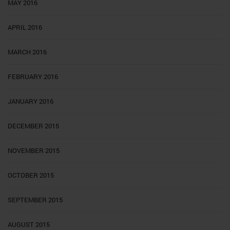
MAY 2016
APRIL 2016
MARCH 2016
FEBRUARY 2016
JANUARY 2016
DECEMBER 2015
NOVEMBER 2015
OCTOBER 2015
SEPTEMBER 2015
AUGUST 2015