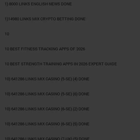
1) 8000 LINKS ENGLISH NEWS DONE
1)14980 LINKS MIX CRYPTO BETTING DONE
10
10 BEST FITNESS TRACKING APPS OF 2026
10 BEST STRENGTH TRAINING APPS IN 2026 EXPERT GUIDE
10) 641286 LINKS MIX CASINO (5-SE) (4) DONE
10) 641286 LINKS MIX CASINO (5-SE) (6) DONE
10) 641286 LINKS MIX CASINO (6-SE) (2) DONE
10) 641286 LINKS MIX CASINO (6-SE) (5) DONE
10) 641286 LINKS MIX CASINO (7-UK) (5) DONE