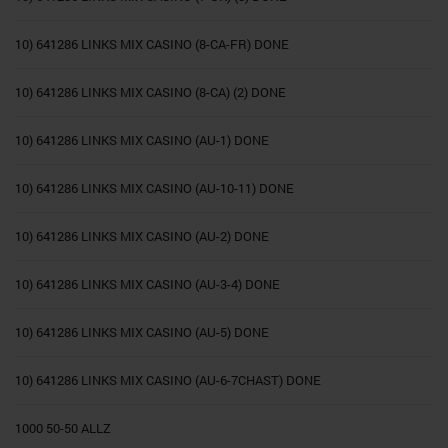
10) 641286 LINKS MIX CASINO (8-CA-FR) DONE
10) 641286 LINKS MIX CASINO (8-CA) (2) DONE
10) 641286 LINKS MIX CASINO (AU-1) DONE
10) 641286 LINKS MIX CASINO (AU-10-11) DONE
10) 641286 LINKS MIX CASINO (AU-2) DONE
10) 641286 LINKS MIX CASINO (AU-3-4) DONE
10) 641286 LINKS MIX CASINO (AU-5) DONE
10) 641286 LINKS MIX CASINO (AU-6-7CHAST) DONE
1000 50-50 ALLZ