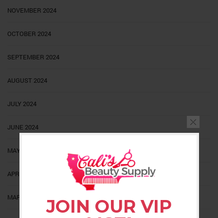
NOVEMBER 2024
OCTOBER 2024
SEPTEMBER 2024
AUGUST 2024
JULY 2024
JUNE 2024
MAY 2024
APRIL 2024
MARCH 2024
JOIN OUR VIP