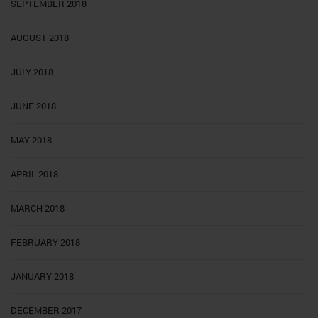
SEPTEMBER 2018
AUGUST 2018
JULY 2018
JUNE 2018
MAY 2018
APRIL 2018
MARCH 2018
FEBRUARY 2018
JANUARY 2018
DECEMBER 2017