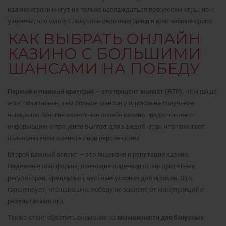
казино игроки могут не только наслаждаться процессом игры, но и
уверены, что смогут получить свои выигрыши в кратчайшие сроки.
КАК ВЫБРАТЬ ОНЛАЙН
КАЗИНО С БОЛЬШИМИ
ШАНСАМИ НА ПОБЕДУ
Первый и главный критерий – это процент выплат (RTP)
. Чем выше
этот показатель, тем больше шансов у игроков на получение
выигрыша. Многие известные онлайн казино предоставляют
информацию о проценте выплат для каждой игры, что помогает
пользователям оценить свои перспективы.
Второй важный аспект – это лицензия и репутация казино.
Надежные платформы, имеющие лицензии от авторитетных
регуляторов, предлагают честные условия для игроков. Это
гарантирует, что шансы на победу не зависят от манипуляций с
результатами игр.
Также стоит обратить внимание на
возможности для бонусных