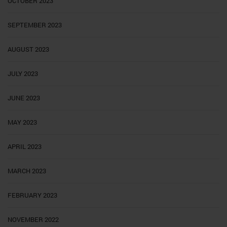
OCTOBER 2023
SEPTEMBER 2023
AUGUST 2023
JULY 2023
JUNE 2023
MAY 2023
APRIL 2023
MARCH 2023
FEBRUARY 2023
NOVEMBER 2022