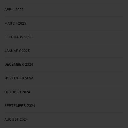
APRIL 2025
MARCH 2025
FEBRUARY 2025
JANUARY 2025
DECEMBER 2024
NOVEMBER 2024
OCTOBER 2024
SEPTEMBER 2024
AUGUST 2024