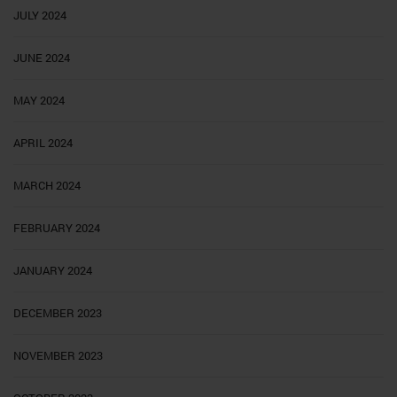
JULY 2024
JUNE 2024
MAY 2024
APRIL 2024
MARCH 2024
FEBRUARY 2024
JANUARY 2024
DECEMBER 2023
NOVEMBER 2023