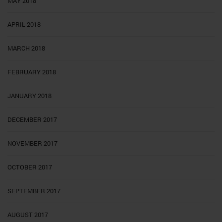
MAY 2018
APRIL 2018
MARCH 2018
FEBRUARY 2018
JANUARY 2018
DECEMBER 2017
NOVEMBER 2017
OCTOBER 2017
SEPTEMBER 2017
AUGUST 2017