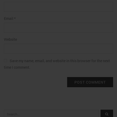
Email
*
Website
Save my name, email, and website in this browser for the next
time I comment.