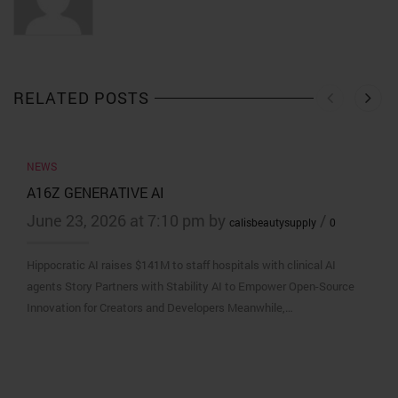
RELATED POSTS
NEWS
A16Z GENERATIVE AI
June 23, 2026 at 7:10 pm by
/
calisbeautysupply
0
Hippocratic AI raises $141M to staff hospitals with clinical AI
agents Story Partners with Stability AI to Empower Open-Source
Innovation for Creators and Developers Meanwhile,…