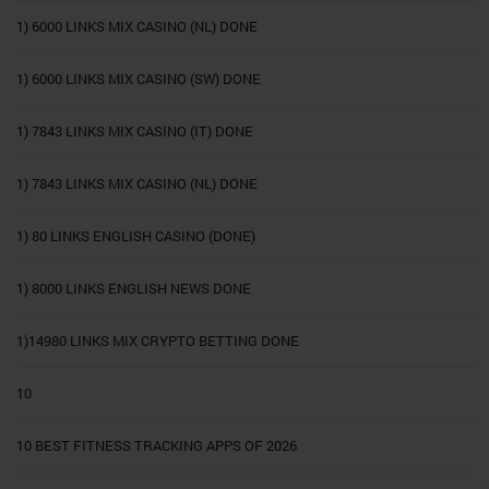
1) 6000 LINKS MIX CASINO (NL) DONE
1) 6000 LINKS MIX CASINO (SW) DONE
1) 7843 LINKS MIX CASINO (IT) DONE
1) 7843 LINKS MIX CASINO (NL) DONE
1) 80 LINKS ENGLISH CASINO (DONE)
1) 8000 LINKS ENGLISH NEWS DONE
1)14980 LINKS MIX CRYPTO BETTING DONE
10
10 BEST FITNESS TRACKING APPS OF 2026