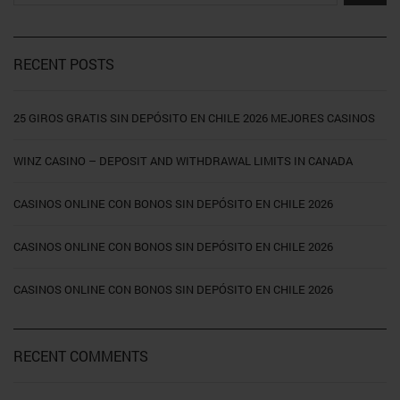
RECENT POSTS
25 GIROS GRATIS SIN DEPÓSITO EN CHILE 2026 MEJORES CASINOS
WINZ CASINO – DEPOSIT AND WITHDRAWAL LIMITS IN CANADA
CASINOS ONLINE CON BONOS SIN DEPÓSITO EN CHILE 2026
CASINOS ONLINE CON BONOS SIN DEPÓSITO EN CHILE 2026
CASINOS ONLINE CON BONOS SIN DEPÓSITO EN CHILE 2026
RECENT COMMENTS