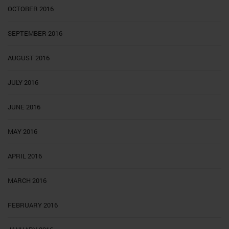
OCTOBER 2016
SEPTEMBER 2016
AUGUST 2016
JULY 2016
JUNE 2016
MAY 2016
APRIL 2016
MARCH 2016
FEBRUARY 2016