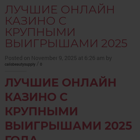
ЛУЧШИЕ ОНЛАЙН
КАЗИНО С
КРУПНЫМИ
ВЫИГРЫШАМИ 2025
Posted on November 9, 2025 at 6:26 am by
/
calisbeautysupply
0
ЛУЧШИЕ ОНЛАЙН
КАЗИНО С
КРУПНЫМИ
ВЫИГРЫШАМИ 2025