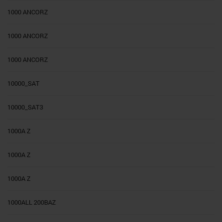
1000 ANCORZ
1000 ANCORZ
1000 ANCORZ
10000_SAT
10000_SAT3
1000A Z
1000A Z
1000A Z
1000ALL 200BAZ