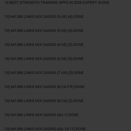
10 BEST STRENGTH TRAINING APPS IN 2026 EXPERT GUIDE
10) 641286 LINKS MIX CASINO (5-SE) (4) DONE
10) 641286 LINKS MIX CASINO (5-SE) (6) DONE
10) 641286 LINKS MIX CASINO (6-SE) (2) DONE
10) 641286 LINKS MIX CASINO (6-SE) (5) DONE
10) 641286 LINKS MIX CASINO (7-UK) (5) DONE
10) 641286 LINKS MIX CASINO (8-CA-FR) DONE
10) 641286 LINKS MIX CASINO (8-CA) (2) DONE
10) 641286 LINKS MIX CASINO (AU-1) DONE
10) 641286 LINKS MIX CASINO (AU-10-11) DONE