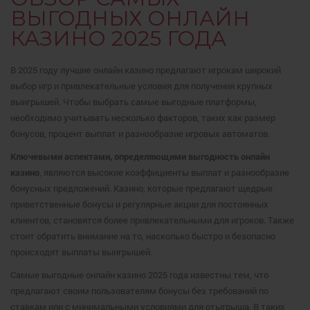
ВЫГОДНЫХ ОНЛАЙН
КАЗИНО 2025 ГОДА
В 2025 году лучшие онлайн казино предлагают игрокам широкий
выбор игр и привлекательные условия для получения крупных
выигрышей. Чтобы выбрать самые выгодные платформы,
необходимо учитывать несколько факторов, таких как размер
бонусов, процент выплат и разнообразие игровых автоматов.
Ключевыми аспектами, определяющими выгодность онлайн
казино
, являются высокие коэффициенты выплат и разнообразие
бонусных предложений. Казино, которые предлагают щедрые
приветственные бонусы и регулярные акции для постоянных
клиентов, становятся более привлекательными для игроков. Также
стоит обратить внимание на то, насколько быстро и безопасно
происходят выплаты выигрышей.
Самые выгодные онлайн казино 2025 года известны тем, что
предлагают своим пользователям бонусы без требований по
ставкам или с минимальными условиями для отыгрыша. В таких