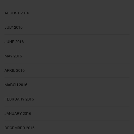
AUGUST 2016
JULY 2016
JUNE 2016
MAY 2016
APRIL 2016
MARCH 2016
FEBRUARY 2016
JANUARY 2016
DECEMBER 2015