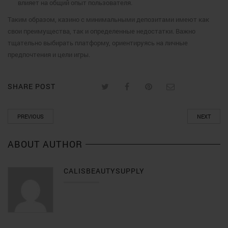
влияет на общий опыт пользователя.
Таким образом, казино с минимальными депозитами имеют как
свои преимущества, так и определенные недостатки. Важно
тщательно выбирать платформу, ориентируясь на личные
предпочтения и цели игры.
SHARE POST
PREVIOUS
NEXT
ABOUT AUTHOR
CALISBEAUTYSUPPLY