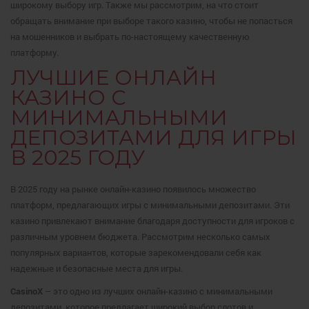
широкому выбору игр. Также мы рассмотрим, на что стоит
обращать внимание при выборе такого казино, чтобы не попасться
на мошенников и выбрать по-настоящему качественную
платформу.
ЛУЧШИЕ ОНЛАЙН
КАЗИНО С
МИНИМАЛЬНЫМИ
ДЕПОЗИТАМИ ДЛЯ ИГРЫ
В 2025 ГОДУ
В 2025 году на рынке онлайн-казино появилось множество
платформ, предлагающих игры с минимальными депозитами. Эти
казино привлекают внимание благодаря доступности для игроков с
различным уровнем бюджета. Рассмотрим несколько самых
популярных вариантов, которые зарекомендовали себя как
надежные и безопасные места для игры.
CasinoX
– это одно из лучших онлайн-казино с минимальными
депозитами, которое предлагает широкий выбор слотов и