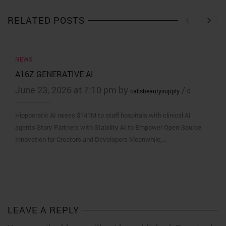
RELATED POSTS
NEWS
A16Z GENERATIVE AI
June 23, 2026 at 7:10 pm by
/
calisbeautysupply
0
Hippocratic AI raises $141M to staff hospitals with clinical AI
agents Story Partners with Stability AI to Empower Open-Source
Innovation for Creators and Developers Meanwhile,…
LEAVE A REPLY