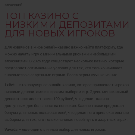
вложений.
ТОП КАЗИНО С
НИЗКИМИ ДЕПОЗИТАМИ
ДЛЯ НОВЫХ ИГРОКОВ
Для новичков в мире онлайн-казино важно найти платформу, где
можно начать игру с минимальными рисками и небольшими
вложениями. В 2025 году существует несколько казино, которые
предлагают оптимальные условия для тех, кто только начинает
знакомство с азартными играми. Рассмотрим лучшие из них.
1xBet
– это популярное онлайн-казино, которое привлекает игроков
низкими депозитами и широким выбором игр. Здесь минимальный
депозит составляет всего 100 рублей, что делает казино
доступным для большинства новичков. Казино также предлагает
бонусы для новых пользователей, что делает его привлекательным
выбором для тех, кто только начинает свой путь в азартных играх.
Vavada
– еще один отличный выбор для новых игроков.