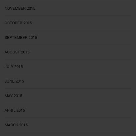
NOVEMBER 2015
OCTOBER 2015
SEPTEMBER 2015
AUGUST 2015
JULY 2015
JUNE 2015
MAY 2015
APRIL 2015
MARCH 2015