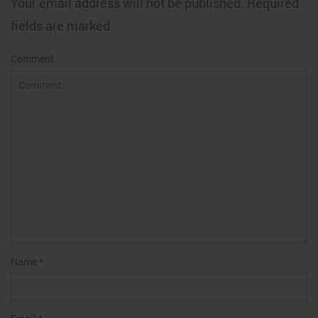
Your email address will not be published. Required
fields are marked
Comment
Name
*