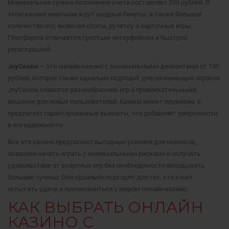
Минимальная сумма пополнения счета составляет 200 рублей. В
этом казино новичков ждут щедрые бонусы, а также большое
количество игр, включая слоты, рулетку и карточные игры.
Платформа отличается простым интерфейсом и быстрой
регистрацией.
JoyCasino
– это онлайн-казино с минимальными депозитами от 100
рублей, которое также идеально подходит для начинающих игроков.
JoyCasino славится разнообразием игр и привлекательными
акциями для новых пользователей. Казино имеет лицензию и
предлагает гарантированные выплаты, что добавляет уверенности
в его надежности.
Все эти казино предлагают выгодные условия для новичков,
позволяя начать играть с минимальными рисками и получать
удовольствие от азартных игр без необходимости вкладывать
большие суммы. Они идеально подходят для тех, кто хочет
испытать удачу и познакомиться с миром онлайн-казино.
КАК ВЫБРАТЬ ОНЛАЙН
КАЗИНО С