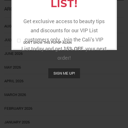
LIST!
ARCHIVES
Get exclusive access to beauty tips
AUGUST 2026
and discounts for our VIP List
customers only. Join the Cali’s VIP
JULY 2026
DON'T SHOW THIS POPUP AGAIN
List today and get
15% OFF
your next
JUNE 2026
order!
MAY 2026
SIGN ME UP!
APRIL 2026
MARCH 2026
FEBRUARY 2026
JANUARY 2026