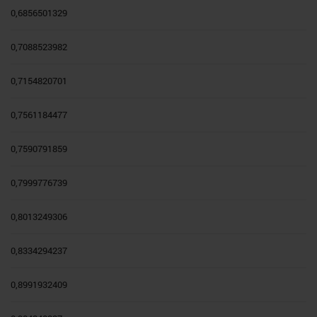
0,6856501329
0,7088523982
0,7154820701
0,7561184477
0,7590791859
0,7999776739
0,8013249306
0,8334294237
0,8991932409