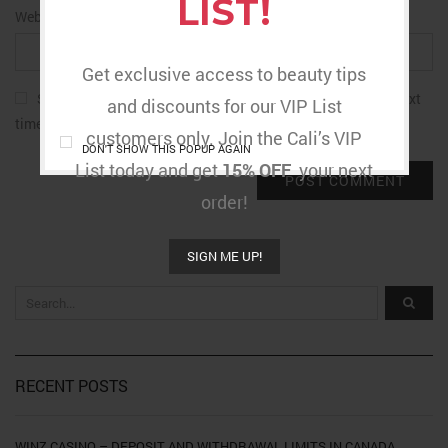
LIST!
Website
Get exclusive access to beauty tips
Save my name, email, and website in this browser for the next
and discounts for our VIP List
time I comment.
customers only. Join the Cali’s VIP
DON'T SHOW THIS POPUP AGAIN
List today and get
15% OFF
your next
order!
SIGN ME UP!
RECENT POSTS
WINZ CASINO – DEPOSIT AND WITHDRAWAL LIMITS IN CANADA