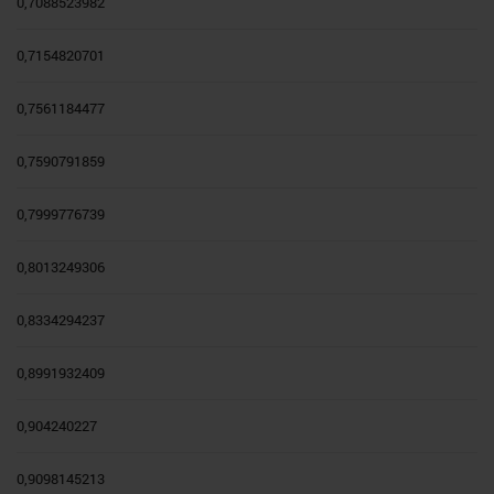
0,7088523982
0,7154820701
0,7561184477
0,7590791859
0,7999776739
0,8013249306
0,8334294237
0,8991932409
0,904240227
0,9098145213