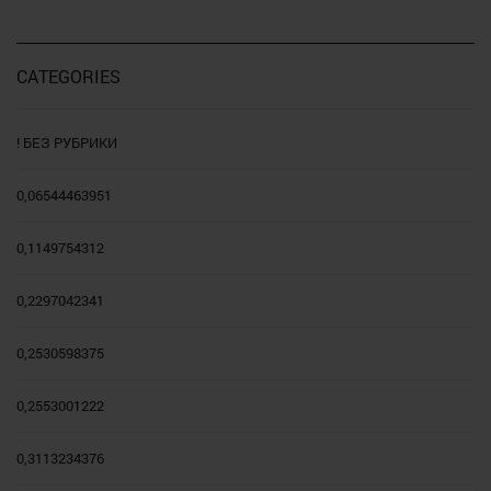
CATEGORIES
! БЕЗ РУБРИКИ
0,06544463951
0,1149754312
0,2297042341
0,2530598375
0,2553001222
0,3113234376