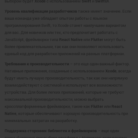
выбором будет
Xcode
с использованием
Swift
и
SwiftUI
.
Уровень квалификации разработчиков
также имеет значение. Если
ваша команда уже обладает опытом работы с языком
программирования Swift, то Xcode станет наилучшим вариантом
для вас. Для новичков или тех, кто предпочитает работать с
JavaScript, фреймворки типа
React Native
или
Flutter
могут быть
более привлекательными, так как они позволяют использовать
единый код для разработки приложений на разных платформах.
Требования к производительности
– это еще один важный фактор.
Нативные приложения, созданные с использованием
Xcode
, всегда
будут иметь лучшую производительность, так как они напрямую
взаимодействуют с системой и используют все возможности
устройства. Для более легких приложений, которые не требуют
максимальной производительности, можно выбрать
кроссплатформенные фреймворки, такие как
Flutter
или
React
Native
, которые обеспечивают хорошую производительность при
минимальных затратах на разработку.
Поддержка сторонних библиотек и фреймворков
– еще один
важный момент при выборе платформы. Например, если вашему