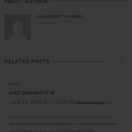
ABOUT AUTHOR
CALISBEAUTYSUPPLY
RELATED POSTS
NEWS
A16Z GENERATIVE AI
June 23, 2026 at 7:10 pm by
/
calisbeautysupply
0
Hippocratic AI raises $141M to staff hospitals with clinical AI
agents Story Partners with Stability AI to Empower Open-Source
Innovation for Creators and Developers Meanwhile,…