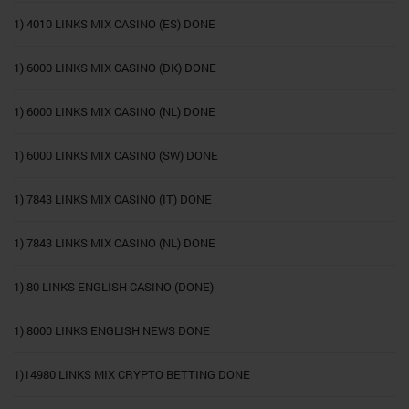
1) 4010 LINKS MIX CASINO (ES) DONE
1) 6000 LINKS MIX CASINO (DK) DONE
1) 6000 LINKS MIX CASINO (NL) DONE
1) 6000 LINKS MIX CASINO (SW) DONE
1) 7843 LINKS MIX CASINO (IT) DONE
1) 7843 LINKS MIX CASINO (NL) DONE
1) 80 LINKS ENGLISH CASINO (DONE)
1) 8000 LINKS ENGLISH NEWS DONE
1)14980 LINKS MIX CRYPTO BETTING DONE