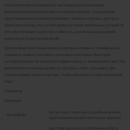
пользователям возможность наслаждаться любимыми
развлечениями в любом месте и в любое время. Специальные
адаптированные решения позволяют игрокам получать доступ к
широкому выбору игр и услуг прямо со своих мобильных устройств.
Это обеспечивает удобство и гибкость, значительно расширяя
возможности для развлечений.
Для комфортного пользования услугами и играми с телефона или
планшета, важно учитывать несколько ключевых факторов,
которые влияют на качество и эффективность взаимодействия. Мы
рассмотрим основные аспекты, которые стоит учитывать при
использовании такого подхода, чтобы обеспечить себе наилучший
опыт.
Параметр
Описание
Интуитивно понятный и удобный дизайн,
Интерфейс
адаптированный для небольших экранов.
Быстрая загрузка и стабильная работа