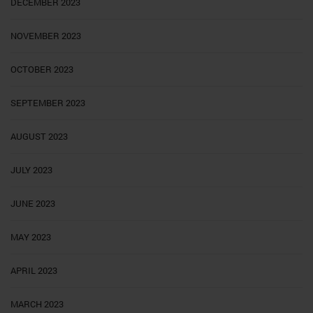
DECEMBER 2023
NOVEMBER 2023
OCTOBER 2023
SEPTEMBER 2023
AUGUST 2023
JULY 2023
JUNE 2023
MAY 2023
APRIL 2023
MARCH 2023