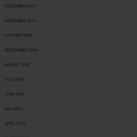
DECEMBER 2016
NOVEMBER 2016
OCTOBER 2016
SEPTEMBER 2016
AUGUST 2016
JULY 2016
JUNE 2016
MAY 2016
APRIL 2016