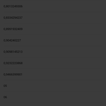
0,8013249306
0,8334294237
0,8991932409
0,904240227
0,9098145213
0,9232223868
0,9466399901
05
06