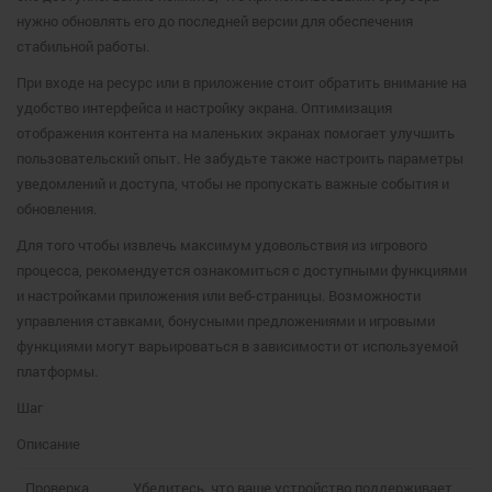
нужно обновлять его до последней версии для обеспечения
стабильной работы.
При входе на ресурс или в приложение стоит обратить внимание на
удобство интерфейса и настройку экрана. Оптимизация
отображения контента на маленьких экранах помогает улучшить
пользовательский опыт. Не забудьте также настроить параметры
уведомлений и доступа, чтобы не пропускать важные события и
обновления.
Для того чтобы извлечь максимум удовольствия из игрового
процесса, рекомендуется ознакомиться с доступными функциями
и настройками приложения или веб-страницы. Возможности
управления ставками, бонусными предложениями и игровыми
функциями могут варьироваться в зависимости от используемой
платформы.
Шаг
Описание
Проверка
Убедитесь, что ваше устройство поддерживает