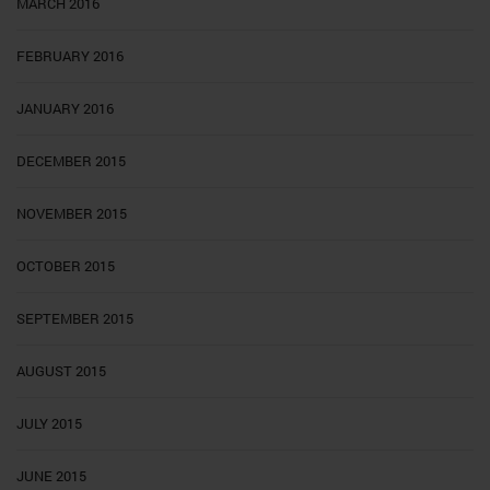
MARCH 2016
FEBRUARY 2016
JANUARY 2016
DECEMBER 2015
NOVEMBER 2015
OCTOBER 2015
SEPTEMBER 2015
AUGUST 2015
JULY 2015
JUNE 2015