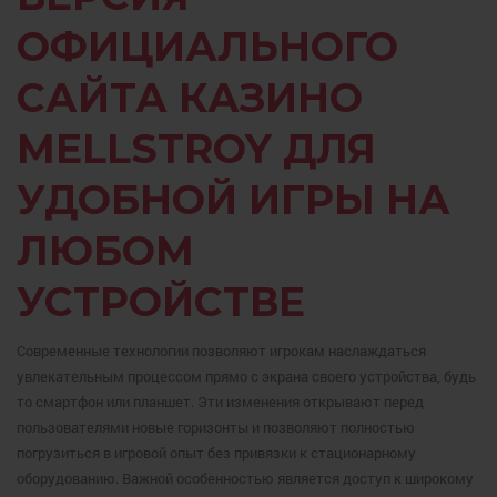
ОФИЦИАЛЬНОГО
САЙТА КАЗИНО
MELLSTROY ДЛЯ
УДОБНОЙ ИГРЫ НА
ЛЮБОМ
УСТРОЙСТВЕ
Современные технологии позволяют игрокам наслаждаться
увлекательным процессом прямо с экрана своего устройства, будь
то смартфон или планшет. Эти изменения открывают перед
пользователями новые горизонты и позволяют полностью
погрузиться в игровой опыт без привязки к стационарному
оборудованию. Важной особенностью является доступ к широкому