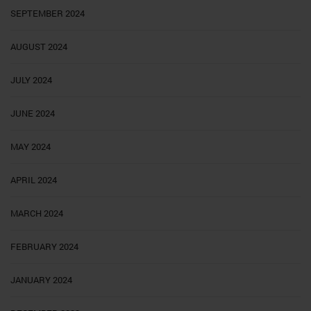
SEPTEMBER 2024
AUGUST 2024
JULY 2024
JUNE 2024
MAY 2024
APRIL 2024
MARCH 2024
FEBRUARY 2024
JANUARY 2024