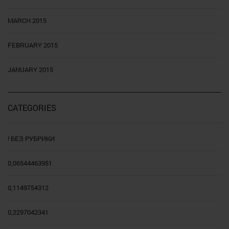
MARCH 2015
FEBRUARY 2015
JANUARY 2015
CATEGORIES
! БЕЗ РУБРИКИ
0,06544463951
0,1149754312
0,2297042341