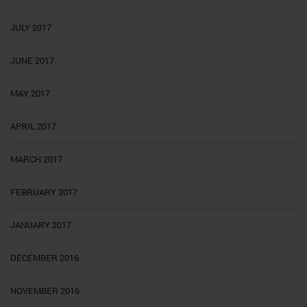
JULY 2017
JUNE 2017
MAY 2017
APRIL 2017
MARCH 2017
FEBRUARY 2017
JANUARY 2017
DECEMBER 2016
NOVEMBER 2016