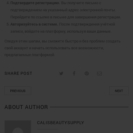
Подтвердите регистрацию.
Вы получите письмо с
подтверждением на указанный адрес электронной почты.
Перейдите по ссылке в письме для завершения регистрации.
Авторизуйтесь в системе.
После подтверждения учётной
записи, войдите на платформу, используя ваши данные.
Следуя этим шагам, вы сможете быстро и без проблем создать
свой аккаунт и начать использовать все возможности,
предлагаемые платформой.
SHARE POST
PREVIOUS
NEXT
ABOUT AUTHOR
CALISBEAUTYSUPPLY