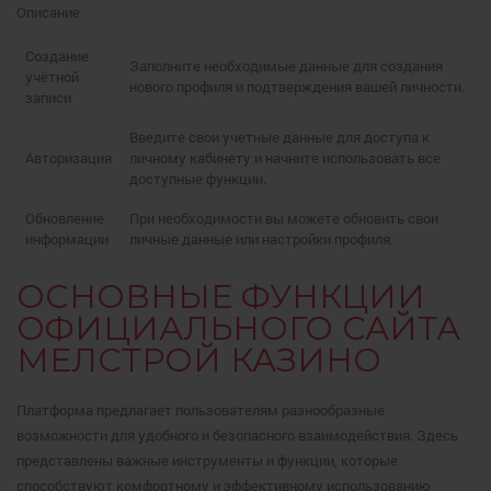
Описание
Создание
Заполните необходимые данные для создания
учётной
нового профиля и подтверждения вашей личности.
записи
Введите свои учетные данные для доступа к
Авторизация
личному кабинету и начните использовать все
доступные функции.
Обновление
При необходимости вы можете обновить свои
информации
личные данные или настройки профиля.
ОСНОВНЫЕ ФУНКЦИИ
ОФИЦИАЛЬНОГО САЙТА
МЕЛСТРОЙ КАЗИНО
Платформа предлагает пользователям разнообразные
возможности для удобного и безопасного взаимодействия. Здесь
представлены важные инструменты и функции, которые
способствуют комфортному и эффективному использованию