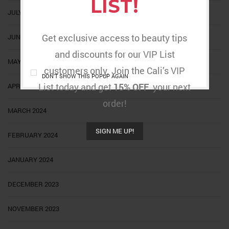
LIST!
JULY 2024
Get exclusive access to beauty tips
JUNE 2024
and discounts for our VIP List
MAY 2024
customers only. Join the Cali’s VIP
DON'T SHOW THIS POPUP AGAIN
List today and get
15% OFF
your next
APRIL 2024
order!
MARCH 2024
SIGN ME UP!
FEBRUARY 2024
JANUARY 2024
DECEMBER 2023
NOVEMBER 2023