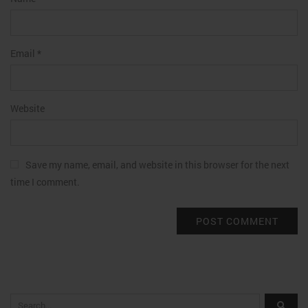
Email
*
Website
Save my name, email, and website in this browser for the next
time I comment.