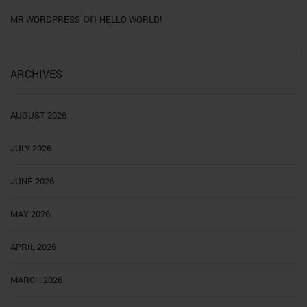
on
MR WORDPRESS
HELLO WORLD!
ARCHIVES
AUGUST 2026
JULY 2026
JUNE 2026
MAY 2026
APRIL 2026
MARCH 2026