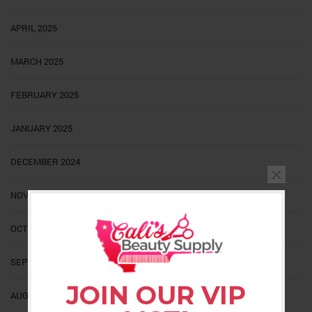
APRIL 2025
MARCH 2025
FEBRUARY 2025
JANUARY 2025
DECEMBER 2024
NOVEMBER 2024
OCTOBER 2024
SEPTEMBER 2024
JOIN OUR VIP
AUGUST 2024