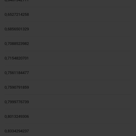
0,6527214258
0,6856501329
0,7088523982
0,7154820701
0,7561184477
0,7590791859
0,7999776739
0,8013249306
0,8334294237