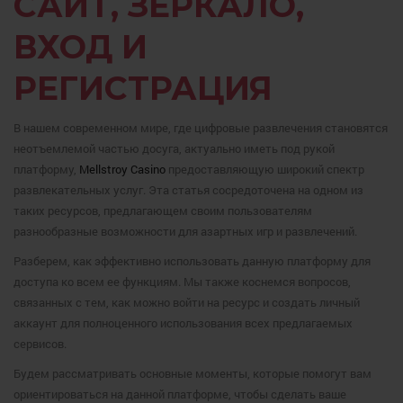
САЙТ, ЗЕРКАЛО,
ВХОД И
РЕГИСТРАЦИЯ
В нашем современном мире, где цифровые развлечения становятся
неотъемлемой частью досуга, актуально иметь под рукой
платформу,
Mellstroy Casino
предоставляющую широкий спектр
развлекательных услуг. Эта статья сосредоточена на одном из
таких ресурсов, предлагающем своим пользователям
разнообразные возможности для азартных игр и развлечений.
Разберем, как эффективно использовать данную платформу для
доступа ко всем ее функциям. Мы также коснемся вопросов,
связанных с тем, как можно войти на ресурс и создать личный
аккаунт для полноценного использования всех предлагаемых
сервисов.
Будем рассматривать основные моменты, которые помогут вам
ориентироваться на данной платформе, чтобы сделать ваше