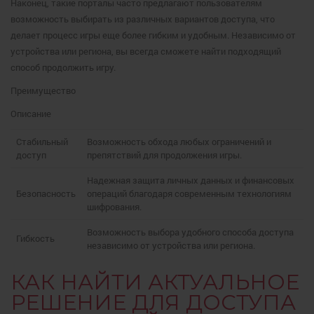
Наконец, такие порталы часто предлагают пользователям
возможность выбирать из различных вариантов доступа, что
делает процесс игры еще более гибким и удобным. Независимо от
устройства или региона, вы всегда сможете найти подходящий
способ продолжить игру.
Преимущество
Описание
Стабильный
Возможность обхода любых ограничений и
доступ
препятствий для продолжения игры.
Надежная защита личных данных и финансовых
Безопасность
операций благодаря современным технологиям
шифрования.
Возможность выбора удобного способа доступа
Гибкость
независимо от устройства или региона.
КАК НАЙТИ АКТУАЛЬНОЕ
РЕШЕНИЕ ДЛЯ ДОСТУПА