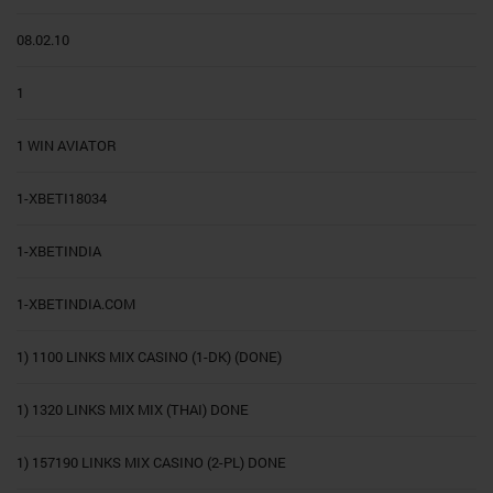
08.02.10
1
1 WIN AVIATOR
1-XBETI18034
1-XBETINDIA
1-XBETINDIA.COM
1) 1100 LINKS MIX CASINO (1-DK) (DONE)
1) 1320 LINKS MIX MIX (THAI) DONE
1) 157190 LINKS MIX CASINO (2-PL) DONE