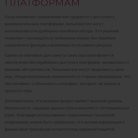
ПЛАТФОРМАМ
Когда возникают ограничения или трудности с доступом к
развлекательным платформам, пользователи могут
воспользоваться удобными способами обхода. Эти решения
позволяют наслаждаться любимыми играми без перебоев,
сохраняя все функции и возможности основного ресурса.
Одним из ключевых достоинств таких порталов является
обеспечение бесперебойного доступа к платформе, независимо от
внешних обстоятельств. Пользователи могут продолжать свою
игру, обходя возможные ограничения со стороны провайдеров. Это
обеспечивает стабильность и комфорт, которые так важны в
процессе игры.
Дополнительно, эти решения предоставляют высокий уровень
безопасности, защищая данные пользователей от потенциальных
угроз. Благодаря использованию современных технологий
шифрования, можно быть уверенным, что личная информация и
финансовые транзакции остаются под надежной защитой.