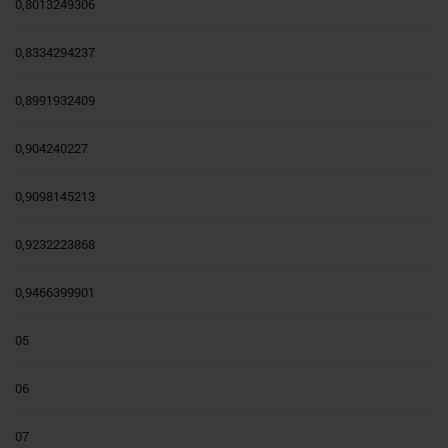
0,8013249306
0,8334294237
0,8991932409
0,904240227
0,9098145213
0,9232223868
0,9466399901
05
06
07