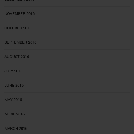
NOVEMBER 2016
OCTOBER 2016
SEPTEMBER 2016
AUGUST 2016
JULY 2016
JUNE 2016
MAY 2016
APRIL 2016
MARCH 2016