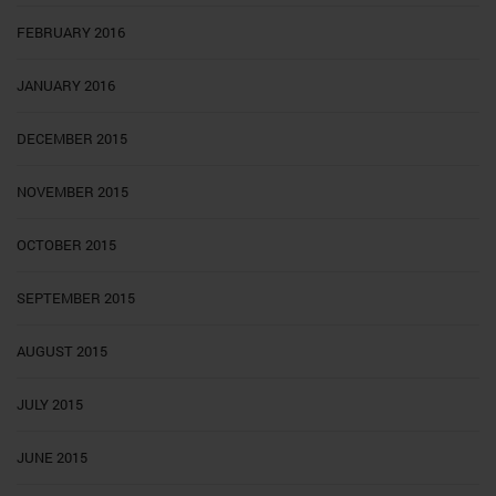
FEBRUARY 2016
JANUARY 2016
DECEMBER 2015
NOVEMBER 2015
OCTOBER 2015
SEPTEMBER 2015
AUGUST 2015
JULY 2015
JUNE 2015