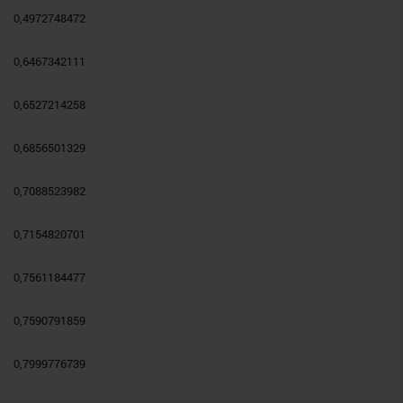
0,4972748472
0,6467342111
0,6527214258
0,6856501329
0,7088523982
0,7154820701
0,7561184477
0,7590791859
0,7999776739