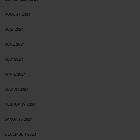
AUGUST 2024
JULY 2024
JUNE 2024
MAY 2024
APRIL 2024
MARCH 2024
FEBRUARY 2024
JANUARY 2024
DECEMBER 2023