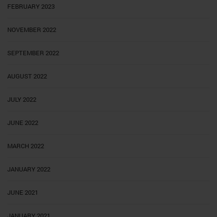
FEBRUARY 2023
NOVEMBER 2022
SEPTEMBER 2022
AUGUST 2022
JULY 2022
JUNE 2022
MARCH 2022
JANUARY 2022
JUNE 2021
JANUARY 2021