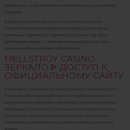
информации, чтобы оперативно воспользоваться услугами без
задержек.
В данном материале вы узнаете, как легко и безопасно
подключиться к вашей любимой платформе даже в случае
временных ограничений. Подробно рассмотрим, где найти
работающие адреса, а также какие меры предпринять для
обеспечения бесперебойного подключения.
MELLSTROY CASINO
ЗЕРКАЛО ᐈ ДОСТУП К
ОФИЦИАЛЬНОМУ САЙТУ
В некоторых случаях доступ к ресурсу может быть затруднен, и
тогда пользователям предоставляется удобное решение. Этот
метод позволяет продолжать наслаждаться всеми функциями
платформы, независимо от возможных ограничений. Ниже мы
рассмотрим, как легко воспользоваться альтернативными
способами для стабильного соединения с вашим аккаунтом и
играми.