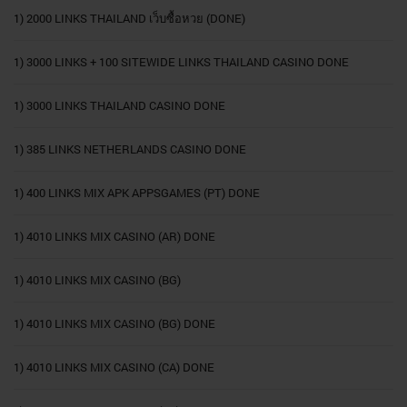
1) 2000 LINKS THAILAND เว็บซื้อหวย (DONE)
1) 3000 LINKS + 100 SITEWIDE LINKS THAILAND CASINO DONE
1) 3000 LINKS THAILAND CASINO DONE
1) 385 LINKS NETHERLANDS CASINO DONE
1) 400 LINKS MIX APK APPSGAMES (PT) DONE
1) 4010 LINKS MIX CASINO (AR) DONE
1) 4010 LINKS MIX CASINO (BG)
1) 4010 LINKS MIX CASINO (BG) DONE
1) 4010 LINKS MIX CASINO (CA) DONE