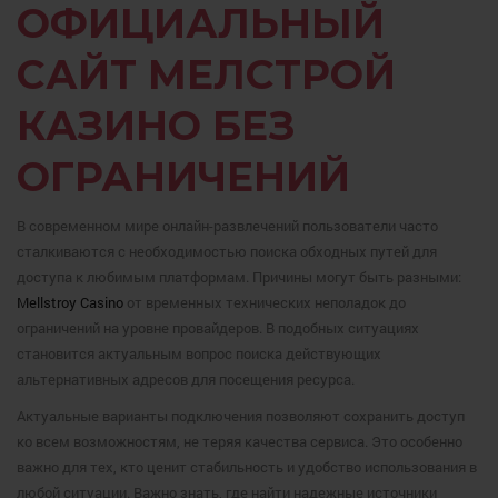
ОФИЦИАЛЬНЫЙ
САЙТ МЕЛСТРОЙ
КАЗИНО БЕЗ
ОГРАНИЧЕНИЙ
В современном мире онлайн-развлечений пользователи часто
сталкиваются с необходимостью поиска обходных путей для
доступа к любимым платформам. Причины могут быть разными:
Mellstroy Casino
от временных технических неполадок до
ограничений на уровне провайдеров. В подобных ситуациях
становится актуальным вопрос поиска действующих
альтернативных адресов для посещения ресурса.
Актуальные варианты подключения позволяют сохранить доступ
ко всем возможностям, не теряя качества сервиса. Это особенно
важно для тех, кто ценит стабильность и удобство использования в
любой ситуации. Важно знать, где найти надежные источники