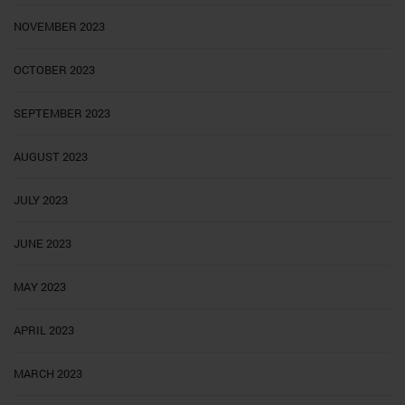
NOVEMBER 2023
OCTOBER 2023
SEPTEMBER 2023
AUGUST 2023
JULY 2023
JUNE 2023
MAY 2023
APRIL 2023
MARCH 2023