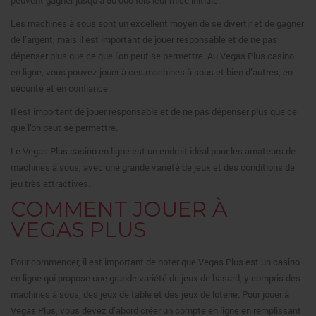
peuvent gagner jusqu’à 50 000 fois leur mise initiale.
Les machines à sous sont un excellent moyen de se divertir et de gagner
de l’argent, mais il est important de jouer responsable et de ne pas
dépenser plus que ce que l’on peut se permettre. Au Vegas Plus casino
en ligne, vous pouvez jouer à ces machines à sous et bien d’autres, en
sécurité et en confiance.
Il est important de jouer responsable et de ne pas dépenser plus que ce
que l’on peut se permettre.
Le Vegas Plus casino en ligne est un endroit idéal pour les amateurs de
machines à sous, avec une grande variété de jeux et des conditions de
jeu très attractives.
COMMENT JOUER À
VEGAS PLUS
Pour commencer, il est important de noter que Vegas Plus est un casino
en ligne qui propose une grande variété de jeux de hasard, y compris des
machines à sous, des jeux de table et des jeux de loterie. Pour jouer à
Vegas Plus, vous devez d’abord créer un compte en ligne en remplissant