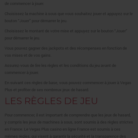
de commencer à jouer.
Choisissez la machine à sous que vous souhaitez jouer et appuyez sur le
bouton “Jouer” pour démarrer le jeu.
Choisissez le montant de votre mise et appuyez sur le bouton “Jouer”
pour démarrer le jeu.
Vous pouvez gagner des jackpots et des récompenses en fonction de
vos mises et de vos gains.
Assurez-vous de lire les règles et les conditions du jeu avant de
commencer à jouer.
En suivant ces règles de base, vous pouvez commencer à jouer à Vegas
Plus et profiter de ses nombreux jeux de hasard.
LES RÈGLES DE JEU
Pour commencer, il est important de comprendre que les jeux de hasard,
y compris les jeux de machines à sous, sont soumis à des règles strictes
en France. Le Vegas Plus casino en ligne France est soumis à ces
mêmes règles, qui visent à garantir la sécurité et la transparence des