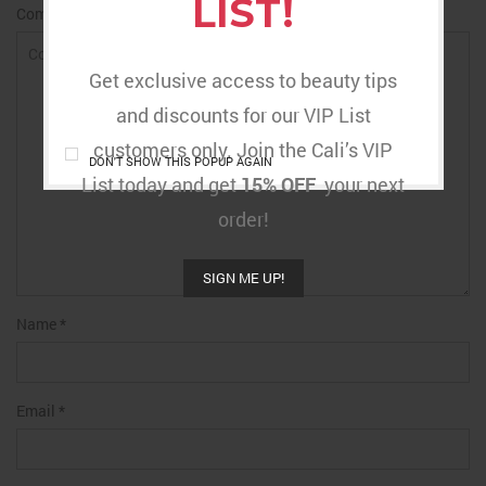
LIST!
Comment
Get exclusive access to beauty tips
and discounts for our VIP List
customers only. Join the Cali’s VIP
DON'T SHOW THIS POPUP AGAIN
List today and get
15% OFF
your next
order!
SIGN ME UP!
Name
*
Email
*