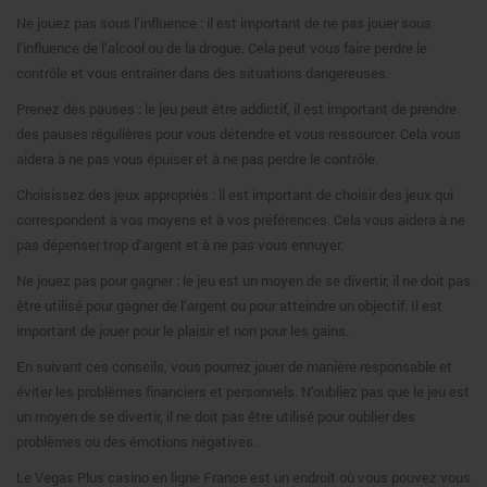
Ne jouez pas sous l’influence : il est important de ne pas jouer sous
l’influence de l’alcool ou de la drogue. Cela peut vous faire perdre le
contrôle et vous entraîner dans des situations dangereuses.
Prenez des pauses : le jeu peut être addictif, il est important de prendre
des pauses régulières pour vous détendre et vous ressourcer. Cela vous
aidera à ne pas vous épuiser et à ne pas perdre le contrôle.
Choisissez des jeux appropriés : il est important de choisir des jeux qui
correspondent à vos moyens et à vos préférences. Cela vous aidera à ne
pas dépenser trop d’argent et à ne pas vous ennuyer.
Ne jouez pas pour gagner : le jeu est un moyen de se divertir, il ne doit pas
être utilisé pour gagner de l’argent ou pour atteindre un objectif. Il est
important de jouer pour le plaisir et non pour les gains.
En suivant ces conseils, vous pourrez jouer de manière responsable et
éviter les problèmes financiers et personnels. N’oubliez pas que le jeu est
un moyen de se divertir, il ne doit pas être utilisé pour oublier des
problèmes ou des émotions négatives.
Le Vegas Plus casino en ligne France est un endroit où vous pouvez vous