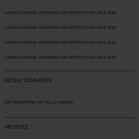
CASINOS ONLINE CON BONOS SIN DEPÓSITO EN CHILE 2026
CASINOS ONLINE CON BONOS SIN DEPÓSITO EN CHILE 2026
CASINOS ONLINE CON BONOS SIN DEPÓSITO EN CHILE 2026
CASINOS ONLINE CON BONOS SIN DEPÓSITO EN CHILE 2026
RECENT COMMENTS
on
MR WORDPRESS
HELLO WORLD!
ARCHIVES