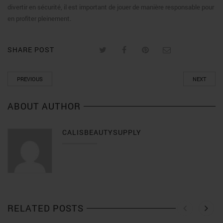
divertir en sécurité, il est important de jouer de manière responsable pour
en profiter pleinement.
SHARE POST
PREVIOUS
NEXT
ABOUT AUTHOR
CALISBEAUTYSUPPLY
RELATED POSTS