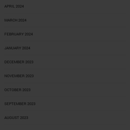
APRIL 2024
MARCH 2024
FEBRUARY 2024
JANUARY 2024
DECEMBER 2023
NOVEMBER 2023
OCTOBER 2023
SEPTEMBER 2023
AUGUST 2023