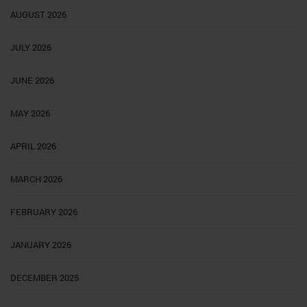
AUGUST 2026
JULY 2026
JUNE 2026
MAY 2026
APRIL 2026
MARCH 2026
FEBRUARY 2026
JANUARY 2026
DECEMBER 2025