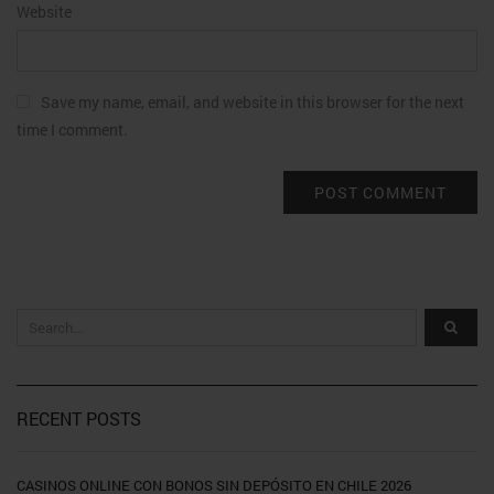
Website
Save my name, email, and website in this browser for the next
time I comment.
RECENT POSTS
CASINOS ONLINE CON BONOS SIN DEPÓSITO EN CHILE 2026