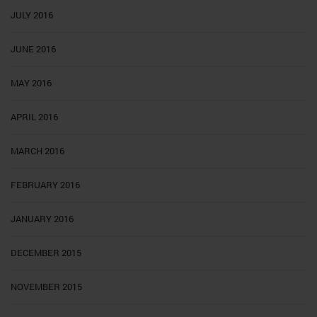
JULY 2016
JUNE 2016
MAY 2016
APRIL 2016
MARCH 2016
FEBRUARY 2016
JANUARY 2016
DECEMBER 2015
NOVEMBER 2015