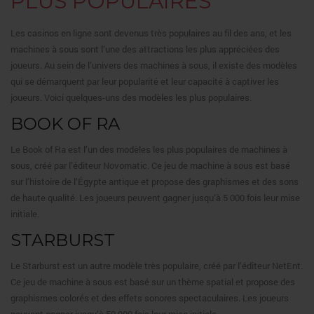
PLUS POPULAIRES
Les casinos en ligne sont devenus très populaires au fil des ans, et les
machines à sous sont l’une des attractions les plus appréciées des
joueurs. Au sein de l’univers des machines à sous, il existe des modèles
qui se démarquent par leur popularité et leur capacité à captiver les
joueurs. Voici quelques-uns des modèles les plus populaires.
BOOK OF RA
Le Book of Ra est l’un des modèles les plus populaires de machines à
sous, créé par l’éditeur Novomatic. Ce jeu de machine à sous est basé
sur l’histoire de l’Égypte antique et propose des graphismes et des sons
de haute qualité. Les joueurs peuvent gagner jusqu’à 5 000 fois leur mise
initiale.
STARBURST
Le Starburst est un autre modèle très populaire, créé par l’éditeur NetEnt.
Ce jeu de machine à sous est basé sur un thème spatial et propose des
graphismes colorés et des effets sonores spectaculaires. Les joueurs