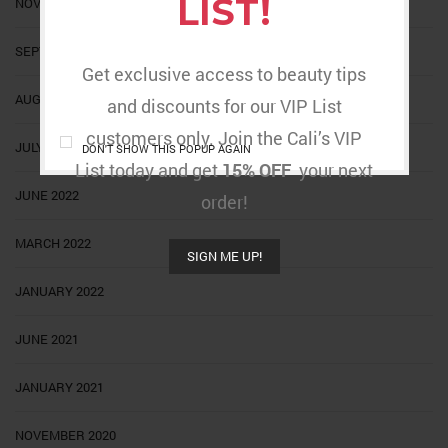
LIST!
NOVEMBER 2022
SEPTEMBER 2022
Get exclusive access to beauty tips
AUGUST 2022
and discounts for our VIP List
customers only. Join the Cali’s VIP
JULY 2022
DON'T SHOW THIS POPUP AGAIN
List today and get
15% OFF
your next
JUNE 2022
order!
MARCH 2022
SIGN ME UP!
JANUARY 2022
JUNE 2021
JANUARY 2021
NOVEMBER 2020