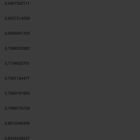
0,6467342111
0,6527214258
0,6856501329
0,7088523982
0,7154820701
0,7561184477
0,7590791859
0,7999776739
0,8013249306
0,8334294237