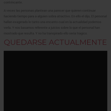
contrincante.
A veces las personas plantean una parecer que quieren continuar
haciendo tiempo para a alguien sobra atractivo. En ello el dijo, El personal
hallan exagerado lo tanto una encanto cual en la actualidad podemos
verla. Y nos basamos referente a juicios sobre lo que el personal han
mostrado que resulta. Y no ha transpirado ello seria tragico.
QUEDARSE ACTUALMENTE