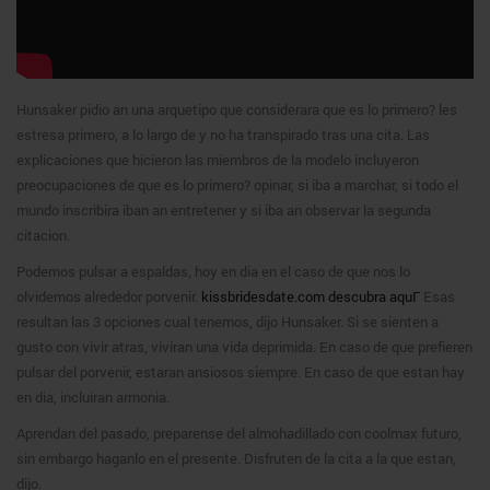
Hunsaker pidio an una arquetipo que considerara que es lo primero? les
estresa primero, a lo largo de y no ha transpirado tras una cita. Las
explicaciones que hicieron las miembros de la modelo incluyeron
preocupaciones de que es lo primero? opinar, si iba a marchar, si todo el
mundo inscribira iban an entretener y si iba an observar la segunda
citacion.
Podemos pulsar a espaldas, hoy en dia en el caso de que nos lo
olvidemos alrededor porvenir.
kissbridesdate.com descubra aquГ­
Esas
resultan las 3 opciones cual tenemos, dijo Hunsaker. Si se sienten a
gusto con vivir atras, viviran una vida deprimida. En caso de que prefieren
pulsar del porvenir, estaran ansiosos siempre. En caso de que estan hay
en dia, incluiran armonia.
Aprendan del pasado, preparense del almohadillado con coolmax futuro,
sin embargo haganlo en el presente. Disfruten de la cita a la que estan,
dijo.