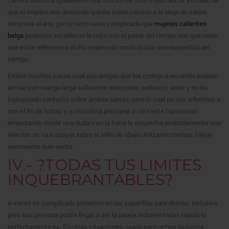
carrera funciona igualmente una funcion de vital importancia. En caso de
que el empleo nos demanda quedar sobre camino a lo largo de varios
decenios al ano, por lo tanto seria complicado que
mujeres calientes
belga
podamos establecer la trato con el pasar del tiempo uno que tiene
que estar referente a dicho empleo de modo ocular una mayoridad del
tiempo.
Existe muchos casos cual nos arrojan que los cortejo a recorrido podrian
actuar con manga larga suficiente relaciones, esfuerzo, amor y no ha
transpirado contacto sobre ambas partes, pero lo cual no nos referimos a
con el fin de todos, y si inscribira principiar a vivir este transcurso
empezando desde una duda o en la barra la sospecha probablemente una
relacion se va a apoyar sobre el sillin de abajo utilizando tiempo. Mejor
asesorarse suin sentir.
IV.- ?TODAS TUS LIMITES
INQUEBRANTABLES?
A veces es complicado ponernos en las zapatillas para demas, inclusive
pero esa persona podria llegar a ser la pareja indumentarias rapido lo
perfectamente es. En otras situaciones, suele parecernos inclusive