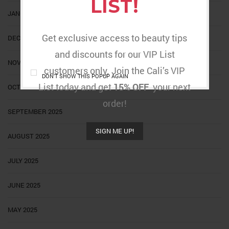
LIST!
JANUARY 2026
Get exclusive access to beauty tips
DECEMBER 2025
and discounts for our VIP List
NOVEMBER 2025
customers only. Join the Cali’s VIP
DON'T SHOW THIS POPUP AGAIN
List today and get
15% OFF
your next
OCTOBER 2025
order!
SEPTEMBER 2025
SIGN ME UP!
AUGUST 2025
JULY 2025
JUNE 2025
MAY 2025