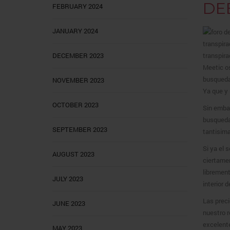
DE
FEBRUARY 2024
JANUARY 2024
transpira
DECEMBER 2023
transpira
Meetic os
busquedas
NOVEMBER 2023
Ya que y 
OCTOBER 2023
Sin embar
busqueda 
SEPTEMBER 2023
tantisima
Si ya el 
AUGUST 2023
ciertamen
librement
JULY 2023
interior 
Las preci
JUNE 2023
nuestro r
excelente
MAY 2023