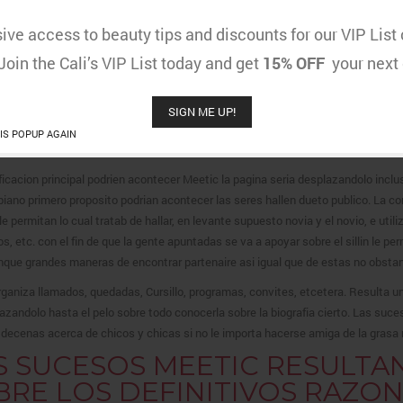
ive access to beauty tips and discounts for our VIP Lis
 Join the Cali’s VIP List today and get
15% OFF
your next 
SIGN ME UP!
IS POPUP AGAIN
ficacion principal podrien acontecer Meetic la pagina seria desplazandolo inclusi
piano primero proposito podrian acontecer las seres hallen dueto publico. La
le permitan lo cual tratab de hallar, en levante supuesto novia y el novio, e ut
s, etc. con el fin de que la gente apuntadas se va a apoyar sobre el sillin le pe
que grandes maneras de encontrar partenaire asi igual que de estas no obstant
ganiza llamados, quedadas, Cursillo, programas, convites, etcetera. Resulta u
azandolo hasta el pelo sobre todo conocerla sobre la biografia cierto. Las su
: decenas acerca de chicos y chicas si no le importa hacerse amiga de la grasa
S SUCESOS MEETIC RESULT
BRE LOS DEFINITIVOS RAZON