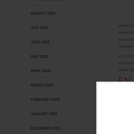
AUGUST 2025
gente en 
JULY 2025
poblacion
transpira
JUNE 2025
tendrias 
Si te si
MAY 2025
acerca de
donde des
APRIL 2025
EN
MARCH 2025
FEBRUARY 2025
JANUARY 2025
DECEMBER 2024