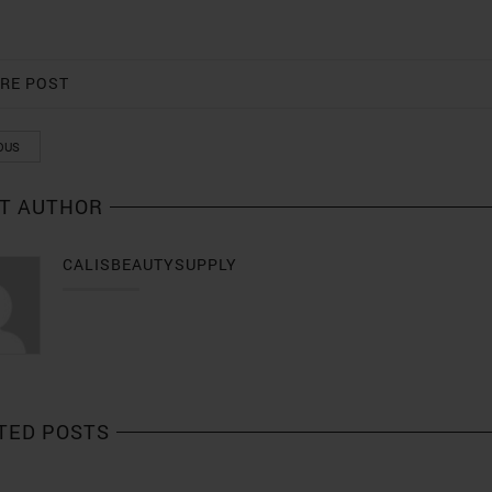
RE POST
OUS
T AUTHOR
CALISBEAUTYSUPPLY
TED POSTS