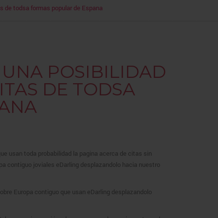
tas de todsa formas popular de Espana
 UNA POSIBILIDAD
ITAS DE TODSA
PANA
e usan toda probabilidad la pagina acerca de citas sin
a contiguo joviales eDarling desplazandolo hacia nuestro
sobre Europa contiguo que usan eDarling desplazandolo