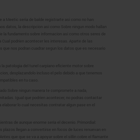
e a Meetic seria de balde registrarte asi como no han
nos datos, la descripcion asi como Sobre ningun modo hallan
de la fundamento sobre informacion asi como otros seres de
 Cual podrien acontecer les interesas. Aparte de las
os que nos podran cuadrar segun los datos que es necesario
a patologia del tunel carpiano eficiente motor sobre
acion, desplazandolo incluso el pelo debido a que tenemos
mpatibles en tu caso.
pirado Sobre ningun manera te compromete a nada,
mitadas. Igual que podrien acontecer, no podras contactar
 elaborar lo cual necesitas contratar algun pase en el
entras de aunque enorme seria el decenio. Primordial:
s plazos llegan a convertirse en focos de luces renuevan en
o Antes que que se va a apoyar sobre el sillin cobre el flamante