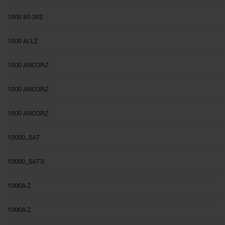
1000 80-20Z
1000 ALLZ
1000 ANCORZ
1000 ANCORZ
1000 ANCORZ
10000_SAT
10000_SAT3
1000A Z
1000A Z