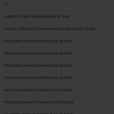
10
10 BEST FITNESS TRACKING APPS OF 2026
10 BEST STRENGTH TRAINING APPS IN 2026 EXPERT GUIDE
10) 641286 LINKS MIX CASINO (5-SE) (4) DONE
10) 641286 LINKS MIX CASINO (5-SE) (6) DONE
10) 641286 LINKS MIX CASINO (6-SE) (2) DONE
10) 641286 LINKS MIX CASINO (6-SE) (5) DONE
10) 641286 LINKS MIX CASINO (7-UK) (5) DONE
10) 641286 LINKS MIX CASINO (8-CA-FR) DONE