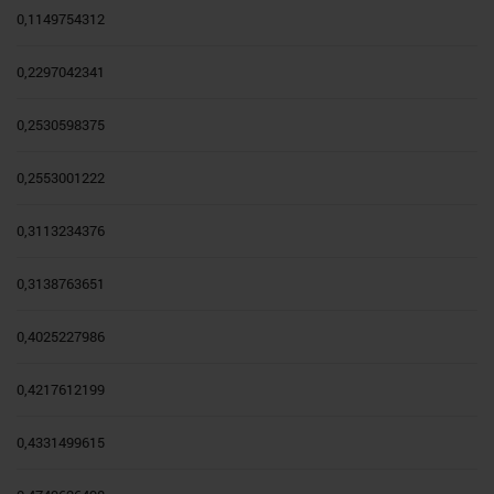
0,1149754312
0,2297042341
0,2530598375
0,2553001222
0,3113234376
0,3138763651
0,4025227986
0,4217612199
0,4331499615