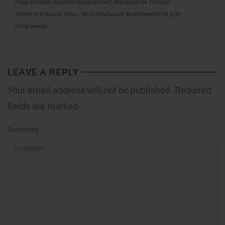
году онлайн казино предлагают игрокам не только
увлекательные игры, но и реальные возможности для
получения…
LEAVE A REPLY
Your email address will not be published. Required
fields are marked
Comment