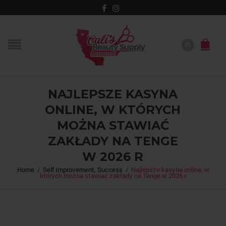
NAJLEPSZE KASYNA
ONLINE, W KTÓRYCH
MOŻNA STAWIAĆ
ZAKŁADY NA TENGE
W 2026 R
Home
/
Self Improvement, Success
/
Najlepsze kasyna online, w
których można stawiać zakłady na Tenge w 2026 r