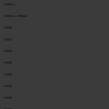
1000A Z
1000ALL 200BAZ
1000Z
1000Z
1000Z
1000Z
1000Z
1000Z
1000Z