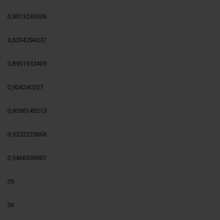
0,8013249306
0,8334294237
0,8991932409
0,904240227
0,9098145213
0,9232223868
0,9466399901
05
06