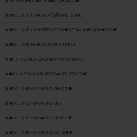
1) 157190 LINKS MIX CASINO (2-PL) DONE
1) 2000 LINKS THAILAND เว็บซื้อหวย (DONE)
1) 3000 LINKS + 100 SITEWIDE LINKS THAILAND CASINO DONE
1) 3000 LINKS THAILAND CASINO DONE
1) 385 LINKS NETHERLANDS CASINO DONE
1) 400 LINKS MIX APK APPSGAMES (PT) DONE
1) 4010 LINKS MIX CASINO (AR) DONE
1) 4010 LINKS MIX CASINO (BG)
1) 4010 LINKS MIX CASINO (BG) DONE
1) 4010 LINKS MIX CASINO (CA) DONE