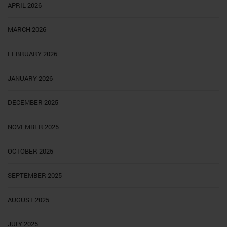
APRIL 2026
MARCH 2026
FEBRUARY 2026
JANUARY 2026
DECEMBER 2025
NOVEMBER 2025
OCTOBER 2025
SEPTEMBER 2025
AUGUST 2025
JULY 2025