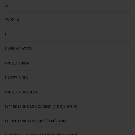
07
08.02.10
1
1 WIN AVIATOR
1-XBETI18034
1-XBETINDIA
1-XBETINDIA.COM
1) 1100 LINKS MIX CASINO (1-DK) (DONE)
1) 1320 LINKS MIX MIX (THAI) DONE