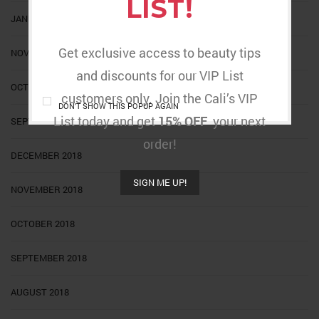
LIST!
JANUARY 2021
Get exclusive access to beauty tips
NOVEMBER 2020
and discounts for our VIP List
OCTOBER 2020
customers only. Join the Cali’s VIP
DON'T SHOW THIS POPUP AGAIN
List today and get
15% OFF
your next
SEPTEMBER 2020
order!
DECEMBER 2018
SIGN ME UP!
NOVEMBER 2018
OCTOBER 2018
SEPTEMBER 2018
AUGUST 2018