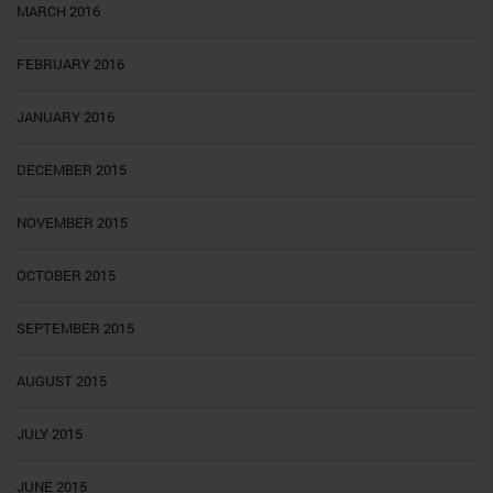
MARCH 2016
FEBRUARY 2016
JANUARY 2016
DECEMBER 2015
NOVEMBER 2015
OCTOBER 2015
SEPTEMBER 2015
AUGUST 2015
JULY 2015
JUNE 2015