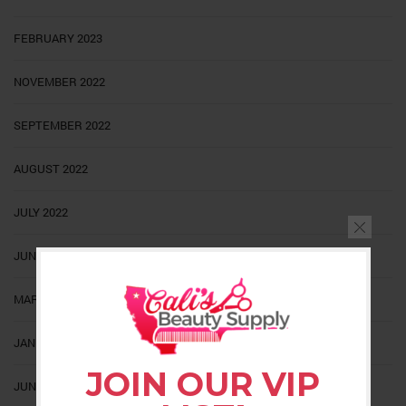
FEBRUARY 2023
NOVEMBER 2022
SEPTEMBER 2022
AUGUST 2022
JULY 2022
JUNE 2022
MARCH 2022
JANUARY 2022
JOIN OUR VIP
JUNE 2021