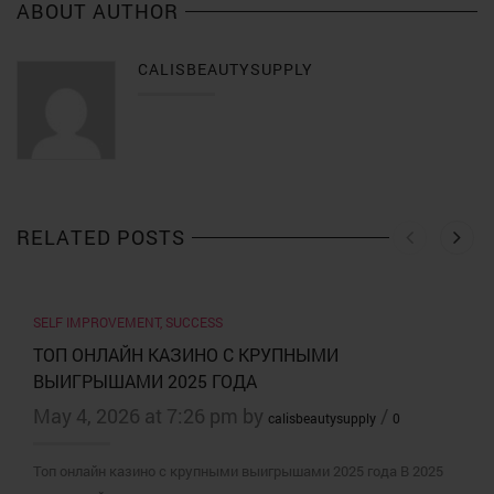
ABOUT AUTHOR
CALISBEAUTYSUPPLY
RELATED POSTS
SELF IMPROVEMENT, SUCCESS
ТОП ОНЛАЙН КАЗИНО С КРУПНЫМИ
ВЫИГРЫШАМИ 2025 ГОДА
May 4, 2026 at 7:26 pm by
/
calisbeautysupply
0
Топ онлайн казино с крупными выигрышами 2025 года В 2025