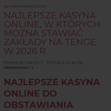
SELF IMPROVEMENT, SUCCESS
NAJLEPSZE KASYNA
ONLINE, W KTÓRYCH
MOŻNA STAWIAĆ
ZAKŁADY NA TENGE
W 2026 R
Posted on March 17, 2026 at 6:16 am by
/
calisbeautysupply
0
NAJLEPSZE KASYNA
ONLINE DO
OBSTAWIANIA