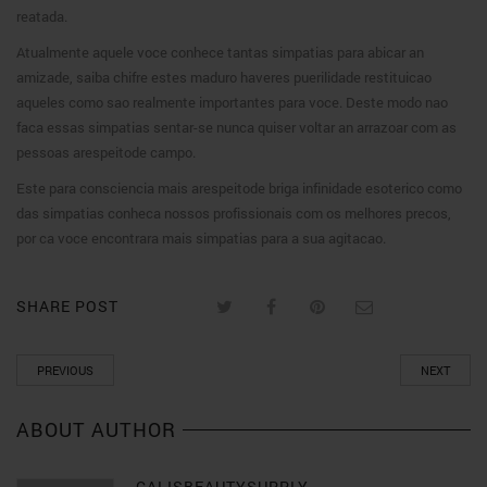
reatada.
Atualmente aquele voce conhece tantas simpatias para abicar an
amizade, saiba chifre estes maduro haveres puerilidade restituicao
aqueles como sao realmente importantes para voce. Deste modo nao
faca essas simpatias sentar-se nunca quiser voltar an arrazoar com as
pessoas arespeitode campo.
Este para consciencia mais arespeitode briga infinidade esoterico como
das simpatias conheca nossos profissionais com os melhores precos,
por ca voce encontrara mais simpatias para a sua agitacao.
SHARE POST
PREVIOUS
NEXT
ABOUT AUTHOR
CALISBEAUTYSUPPLY