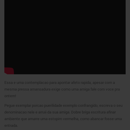
Essa e uma contemplacao para apontar afeto rapida, apesar com a
mesma pressa amansadura exige como uma amiga fale com voce pra
ontem!
Pegue exemplar porcao puerilidade exemplo confrangido, escreva o seu
denominacao nele e arruii da sua amiga.
Dobre briga escritura afinar
ambiente que amarre uma estopim vermelha, corno abancar fosse uma
entrada.