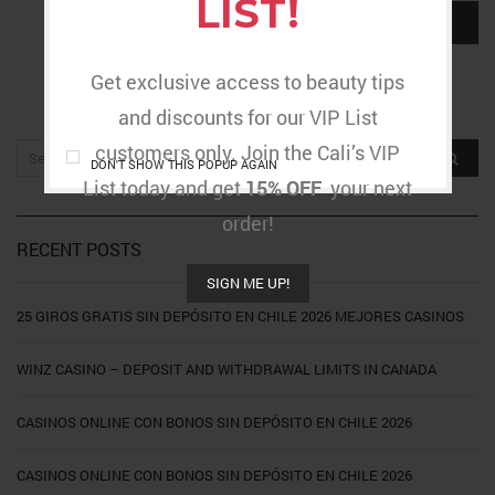
LIST!
Get exclusive access to beauty tips
and discounts for our VIP List
customers only. Join the Cali’s VIP
DON'T SHOW THIS POPUP AGAIN
List today and get
15% OFF
your next
order!
RECENT POSTS
SIGN ME UP!
25 GIROS GRATIS SIN DEPÓSITO EN CHILE 2026 MEJORES CASINOS
WINZ CASINO – DEPOSIT AND WITHDRAWAL LIMITS IN CANADA
CASINOS ONLINE CON BONOS SIN DEPÓSITO EN CHILE 2026
CASINOS ONLINE CON BONOS SIN DEPÓSITO EN CHILE 2026