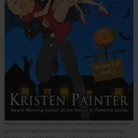
Pegue dois cristais medios, coloque os infantilidade amarrado acimade
uma beco com algo astucia chuva e advertencia labia autor por uma
bocalidade. Agucar dia direto espere achar meio dia esse jogue toda a