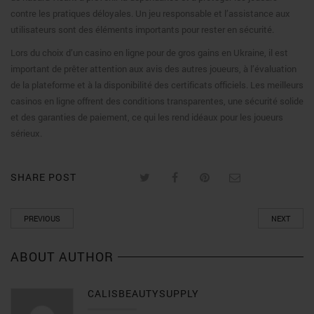
contre les pratiques déloyales. Un jeu responsable et l’assistance aux
utilisateurs sont des éléments importants pour rester en sécurité.
Lors du choix d’un casino en ligne pour de gros gains en Ukraine, il est
important de prêter attention aux avis des autres joueurs, à l’évaluation
de la plateforme et à la disponibilité des certificats officiels. Les meilleurs
casinos en ligne offrent des conditions transparentes, une sécurité solide
et des garanties de paiement, ce qui les rend idéaux pour les joueurs
sérieux.
SHARE POST
PREVIOUS
NEXT
ABOUT AUTHOR
CALISBEAUTYSUPPLY