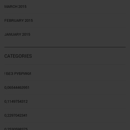
MARCH 2015
FEBRUARY 2015
JANUARY 2015
CATEGORIES
! БЕЗ РУБРИКИ
0,06544463951
0,1149754312
0,2297042341
0,2530598375