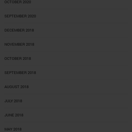
OCTOBER 2020
SEPTEMBER 2020
DECEMBER 2018
NOVEMBER 2018
OCTOBER 2018
SEPTEMBER 2018
AUGUST 2018
JULY 2018
JUNE 2018
MAY 2018