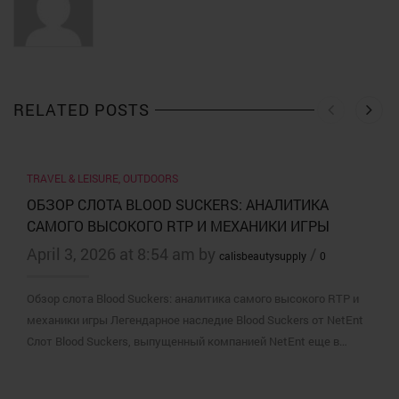
RELATED POSTS
TRAVEL & LEISURE, OUTDOORS
ОБЗОР СЛОТА BLOOD SUCKERS: АНАЛИТИКА
САМОГО ВЫСОКОГО RTP И МЕХАНИКИ ИГРЫ
April 3, 2026 at 8:54 am by
/
calisbeautysupply
0
Обзор слота Blood Suckers: аналитика самого высокого RTP и
механики игры Легендарное наследие Blood Suckers от NetEnt
Слот Blood Suckers, выпущенный компанией NetEnt еще в…