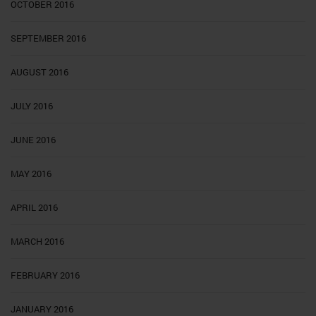
OCTOBER 2016
SEPTEMBER 2016
AUGUST 2016
JULY 2016
JUNE 2016
MAY 2016
APRIL 2016
MARCH 2016
FEBRUARY 2016
JANUARY 2016