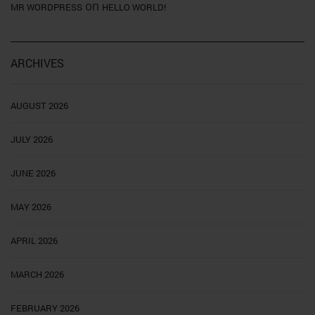
on
MR WORDPRESS
HELLO WORLD!
ARCHIVES
AUGUST 2026
JULY 2026
JUNE 2026
MAY 2026
APRIL 2026
MARCH 2026
FEBRUARY 2026