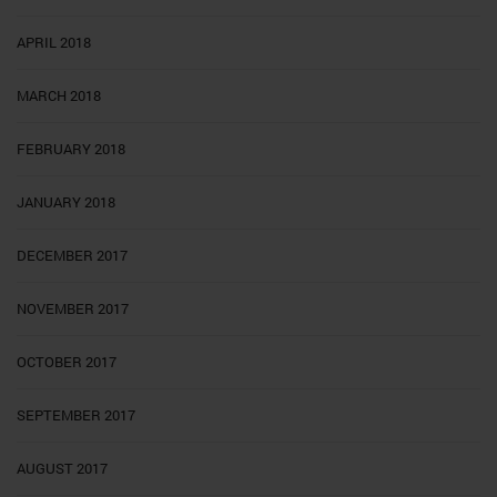
APRIL 2018
MARCH 2018
FEBRUARY 2018
JANUARY 2018
DECEMBER 2017
NOVEMBER 2017
OCTOBER 2017
SEPTEMBER 2017
AUGUST 2017