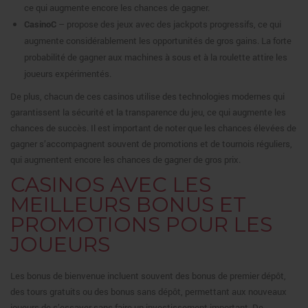
ce qui augmente encore les chances de gagner.
CasinoC
– propose des jeux avec des jackpots progressifs, ce qui
augmente considérablement les opportunités de gros gains. La forte
probabilité de gagner aux machines à sous et à la roulette attire les
joueurs expérimentés.
De plus, chacun de ces casinos utilise des technologies modernes qui
garantissent la sécurité et la transparence du jeu, ce qui augmente les
chances de succès. Il est important de noter que les chances élevées de
gagner s’accompagnent souvent de promotions et de tournois réguliers,
qui augmentent encore les chances de gagner de gros prix.
CASINOS AVEC LES
MEILLEURS BONUS ET
PROMOTIONS POUR LES
JOUEURS
Les bonus de bienvenue incluent souvent des bonus de premier dépôt,
des tours gratuits ou des bonus sans dépôt, permettant aux nouveaux
joueurs de s’essayer sans faire un investissement important. De