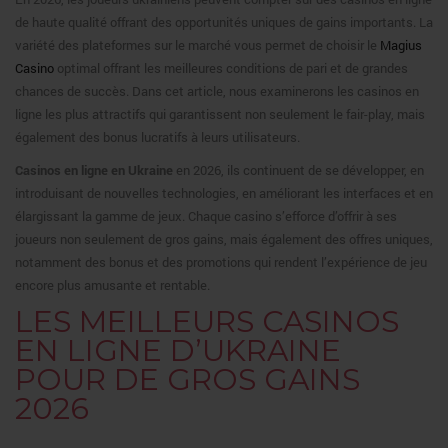
de haute qualité offrant des opportunités uniques de gains importants. La
variété des plateformes sur le marché vous permet de choisir le
Magius
Casino
optimal offrant les meilleures conditions de pari et de grandes
chances de succès. Dans cet article, nous examinerons les casinos en
ligne les plus attractifs qui garantissent non seulement le fair-play, mais
également des bonus lucratifs à leurs utilisateurs.
Casinos en ligne en Ukraine
en 2026, ils continuent de se développer, en
introduisant de nouvelles technologies, en améliorant les interfaces et en
élargissant la gamme de jeux. Chaque casino s’efforce d’offrir à ses
joueurs non seulement de gros gains, mais également des offres uniques,
notamment des bonus et des promotions qui rendent l’expérience de jeu
encore plus amusante et rentable.
LES MEILLEURS CASINOS
EN LIGNE D’UKRAINE
POUR DE GROS GAINS
2026