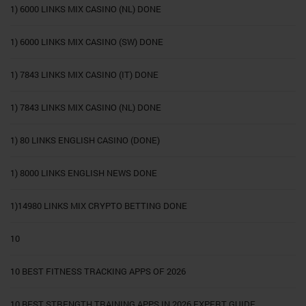
1) 6000 LINKS MIX CASINO (NL) DONE
1) 6000 LINKS MIX CASINO (SW) DONE
1) 7843 LINKS MIX CASINO (IT) DONE
1) 7843 LINKS MIX CASINO (NL) DONE
1) 80 LINKS ENGLISH CASINO (DONE)
1) 8000 LINKS ENGLISH NEWS DONE
1)14980 LINKS MIX CRYPTO BETTING DONE
10
10 BEST FITNESS TRACKING APPS OF 2026
10 BEST STRENGTH TRAINING APPS IN 2026 EXPERT GUIDE