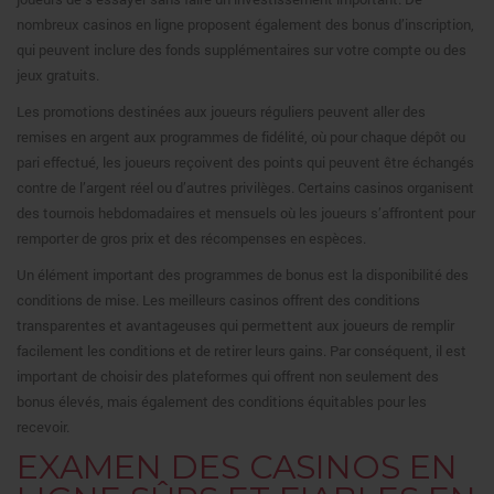
nombreux casinos en ligne proposent également des bonus d’inscription,
qui peuvent inclure des fonds supplémentaires sur votre compte ou des
jeux gratuits.
Les promotions destinées aux joueurs réguliers peuvent aller des
remises en argent aux programmes de fidélité, où pour chaque dépôt ou
pari effectué, les joueurs reçoivent des points qui peuvent être échangés
contre de l’argent réel ou d’autres privilèges. Certains casinos organisent
des tournois hebdomadaires et mensuels où les joueurs s’affrontent pour
remporter de gros prix et des récompenses en espèces.
Un élément important des programmes de bonus est la disponibilité des
conditions de mise. Les meilleurs casinos offrent des conditions
transparentes et avantageuses qui permettent aux joueurs de remplir
facilement les conditions et de retirer leurs gains. Par conséquent, il est
important de choisir des plateformes qui offrent non seulement des
bonus élevés, mais également des conditions équitables pour les
recevoir.
EXAMEN DES CASINOS EN