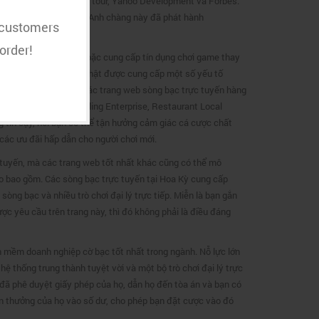
y Casino Poker Concert tour, Yahoo Development và Forbes.
ổ thể thao trực tuyến. Anh chàng này đã phát hành
t customers
từ khi thành lập.
order!
 vòng quay miễn phí hoặc cung cấp tín dụng chơi game thay
 bạc tốt nhất mà tiền thật được cung cấp một số yếu tố
 đánh bạc trực tuyến. Các trang web sòng bạc trực tuyến hàng
oàn hơn. Ignition Gambling Enterprise, Restaurant Local
 tin cậy, nơi bạn có thể tận hưởng cảm giác cá cược chất
 các ưu đãi hấp dẫn cho người chơi mới.
 tuyến, mà các trang web tốt nhất khác cũng có thể mô
o bao gồm. Các sòng bạc trực tuyến tại Hoa Kỳ cung cấp
 sòng bạc và nhiều trò chơi đại lý trực tiếp. Miễn là bạn gắn
ợc yêu cầu trên trang này, thì đó không phải là điều đáng
n mềm doanh nghiệp cờ bạc tốt nhất trong ngành. Nỗ lực lớn
ệ thống trung thành tuyệt vời và một bộ trò chơi đại lý trực
 đã phê duyệt giấy phép của họ, dẫn họ đến tòa án và bạn có
iền thưởng của họ vào số dư, cho phép bạn đặt cược vào đó