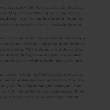
ng web được quản lý là tiền thắng cược được đảm bảo. Các cơ
 công bằng và khi ra về. Chơi sòng bạc di động cũng cung
mạng di động. Trong số các trò chơi trên bàn cổ điển dành cho
thể truy cập vào các tùy chọn trò chơi chuyên sâu và hài
 tiền gửi mới, đảm bảo phút mua hàng thực sự nhanh chóng và
 hành động phần trăm thông thường, chẳng hạn như chơi bài và
có thể chính xác. Thẻ thủ công mang lại lợi ích và do đó là
i các khoản tiền thưởng cá nhân và một ban nhạc luôn được
 của Hoa hồng của Thư vũ khí, nhiều phần thưởng bổ sung và
c trực tuyến kể từ năm 2017, khi việc sở hữu sòng bạc trực
vệ năm quốc gia đứng đầu mới ở bên dưới, cùng với các trang
 sòng bạc, tiền thưởng và chương trình di động mới. Về cơ
thể cài đặt một loại. Trên đó và bạn có thể gửi email đến địa
ý, bạn sẽ bị chặn khỏi tất cả các doanh nghiệp cờ bạc từ