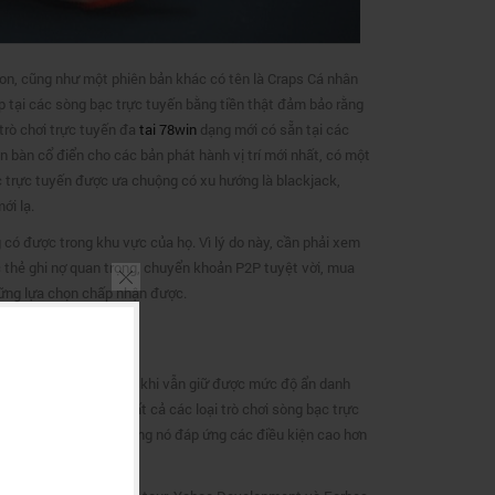
tion, cũng như một phiên bản khác có tên là Craps Cá nhân
p tại các sòng bạc trực tuyến bằng tiền thật đảm bảo rằng
trò chơi trực tuyến đa
tai 78win
dạng mới có sẵn tại các
ên bàn cổ điển cho các bản phát hành vị trí mới nhất, có một
ạc trực tuyến được ưa chuộng có xu hướng là blackjack,
ới lạ.
 có được trong khu vực của họ. Vì lý do này, cần phải xem
 thẻ ghi nợ quan trọng, chuyển khoản P2P tuyệt vời, mua
hững lựa chọn chấp nhận được.
T
 có thể phân phối trong khi vẫn giữ được mức độ ẩn danh
 mời lớn 300% cho tất cả các loại trò chơi sòng bạc trực
để giúp bạn đảm bảo rằng nó đáp ứng các điều kiện cao hơn