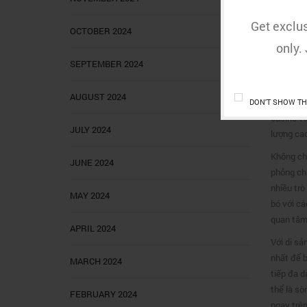
Họ đã bắt
Josh có g
Get exclus
OCTOBER 2024
Overcome
only.
SEPTEMBER 2024
vì yêu cầ
chính. Ph
AUGUST 2024
đầu cung 
DON'T SHOW TH
casino và
JULY 2024
lượng cao
Không chỉ
JUNE 2024
phỏng ch
nhiều trò
MAY 2024
bó với cá
quan tâm
APRIL 2024
Với di sả
nhất để b
MARCH 2024
tiếp đa d
thể là sò
FEBRUARY 2024
ngay trên