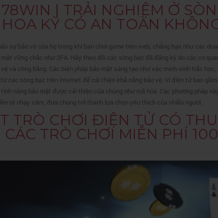
I 78WIN | TRẢI NGHIỆM Ở SÒ
I HOA KỲ CÓ AN TOÀN KHÔN
ảo sự bảo vệ của họ trong khi bạn chơi game trên web, chẳng hạn như các doa
 mật vững chắc như 2FA. Hãy theo dõi các sòng bạc đã đăng ký do các cơ qua
vệ và công bằng. Các biện pháp bảo mật sáng tạo như xác minh sinh trắc học, 
từ các sòng bạc trên internet để cải thiện khả năng bảo vệ. Ví điện tử bao gồm
 tính năng bảo mật được cải thiện của chúng như mã hóa. Các phương pháp nà
iền tệ nhạy cảm, đưa chúng trở thành lựa chọn yêu thích của nhiều người.
T TRÒ CHƠI ĐIỆN TỬ CÓ THU
I CÁC TRÒ CHƠI MIỄN PHÍ 10