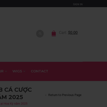
SIGN IN
Cart:
$
0.00
IR
WIGS
CONTACT
B CÁ CƯỢC
Return to Previous Page
ĂM 2025
 tại Hoa Kỳ năm 2025