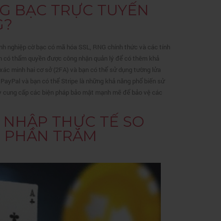
NG BẠC TRỰC TUYẾN
G?
nh nghiệp cờ bạc có mã hóa SSL, RNG chính thức và các tính
n có thẩm quyền được công nhận quản lý để có thêm khả
xác minh hai cơ sở (2FA) và bạn có thể sử dụng tường lửa
 PayPal và bạn có thể Stripe là những khả năng phổ biến sử
y cung cấp các biện pháp bảo mật mạnh mẽ để bảo vệ các
 NHẬP THỰC TẾ SO
0 PHẦN TRĂM