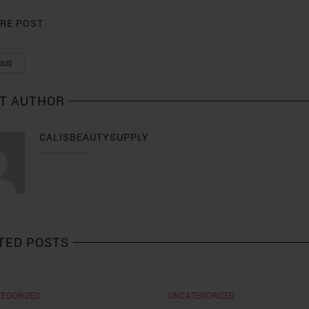
RE POST
OUS
T AUTHOR
CALISBEAUTYSUPPLY
TED POSTS
EGORIZED
UNCATEGORIZED