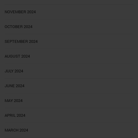
NOVEMBER 2024
OCTOBER 2024
SEPTEMBER 2024
AUGUST 2024
JULY 2024
JUNE 2024
MAY 2024
APRIL 2024
MARCH 2024