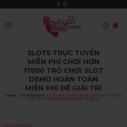
SLOTS TRỰC TUYẾN
MIỄN PHÍ CHƠI HƠN
17000 TRÒ CHƠI SLOT
DEMO HOÀN TOÀN
MIỄN PHÍ ĐỂ GIẢI TRÍ
Home
/
Uncategorized
/
Slots trực tuyến miễn phí Chơi hơn 17000 trò
chơi Slot demo hoàn toàn miễn phí để giải trí
UNCATEGORIZED