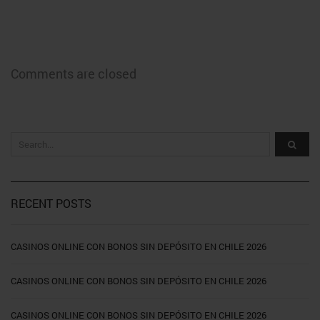
Comments are closed
RECENT POSTS
CASINOS ONLINE CON BONOS SIN DEPÓSITO EN CHILE 2026
CASINOS ONLINE CON BONOS SIN DEPÓSITO EN CHILE 2026
CASINOS ONLINE CON BONOS SIN DEPÓSITO EN CHILE 2026