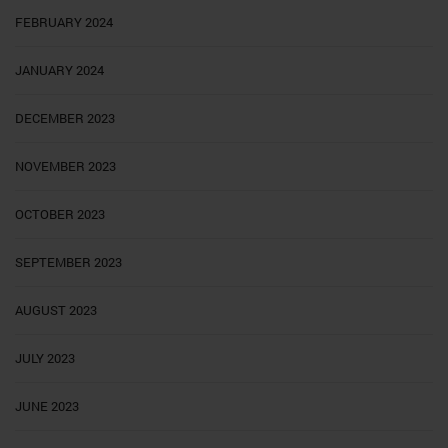
FEBRUARY 2024
JANUARY 2024
DECEMBER 2023
NOVEMBER 2023
OCTOBER 2023
SEPTEMBER 2023
AUGUST 2023
JULY 2023
JUNE 2023