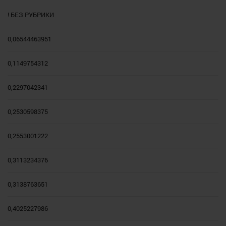
! БЕЗ РУБРИКИ
0,06544463951
0,1149754312
0,2297042341
0,2530598375
0,2553001222
0,3113234376
0,3138763651
0,4025227986