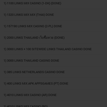
1) 1100 LINKS MIX CASINO (1-DK) (DONE)
1) 1320 LINKS MIX MIX (THAI) DONE
1) 157190 LINKS MIX CASINO (2-PL) DONE
1) 2000 LINKS THAILAND เว็บซื้อหวย (DONE)
1) 3000 LINKS + 100 SITEWIDE LINKS THAILAND CASINO DONE
1) 3000 LINKS THAILAND CASINO DONE
1) 385 LINKS NETHERLANDS CASINO DONE
1) 400 LINKS MIX APK APPSGAMES (PT) DONE
1) 4010 LINKS MIX CASINO (AR) DONE
1) 4010 LINKS MIX CASINO (BG)