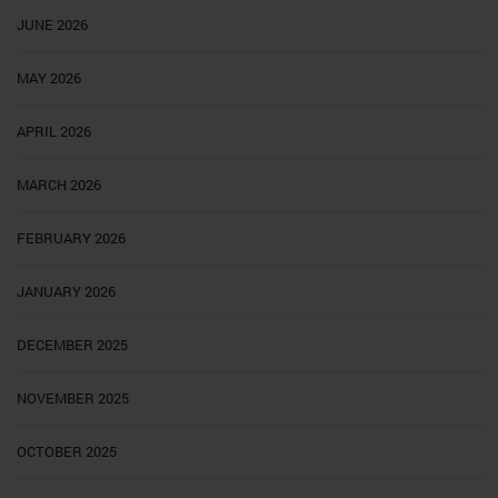
JUNE 2026
MAY 2026
APRIL 2026
MARCH 2026
FEBRUARY 2026
JANUARY 2026
DECEMBER 2025
NOVEMBER 2025
OCTOBER 2025