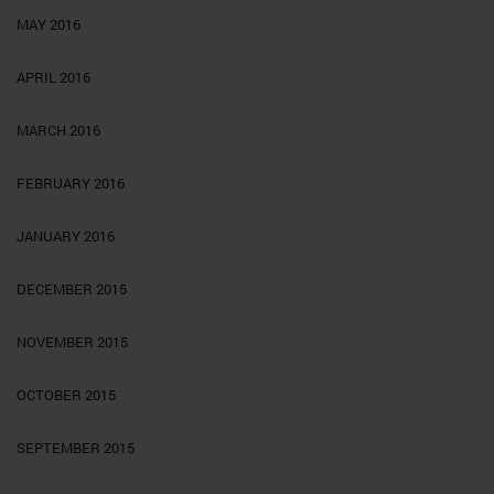
MAY 2016
APRIL 2016
MARCH 2016
FEBRUARY 2016
JANUARY 2016
DECEMBER 2015
NOVEMBER 2015
OCTOBER 2015
SEPTEMBER 2015