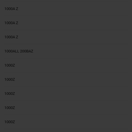
1000A Z
1000A Z
1000A Z
1000ALL 200BAZ
1000Z
1000Z
1000Z
1000Z
1000Z