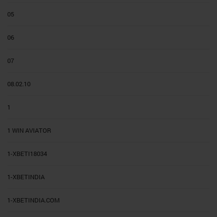
05
06
07
08.02.10
1
1 WIN AVIATOR
1-XBETI18034
1-XBETINDIA
1-XBETINDIA.COM