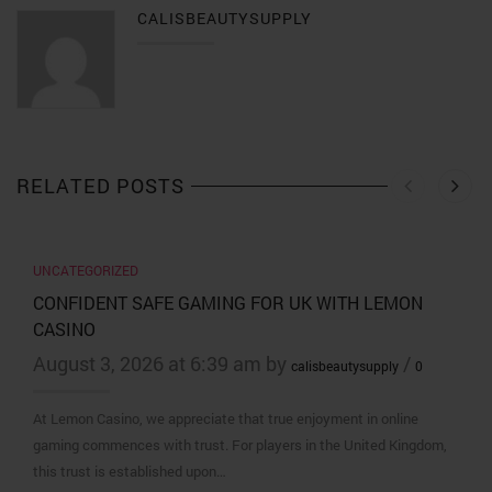
CALISBEAUTYSUPPLY
RELATED POSTS
UNCATEGORIZED
CONFIDENT SAFE GAMING FOR UK WITH LEMON
CASINO
August 3, 2026 at 6:39 am by
/
calisbeautysupply
0
At Lemon Casino, we appreciate that true enjoyment in online
gaming commences with trust. For players in the United Kingdom,
this trust is established upon…