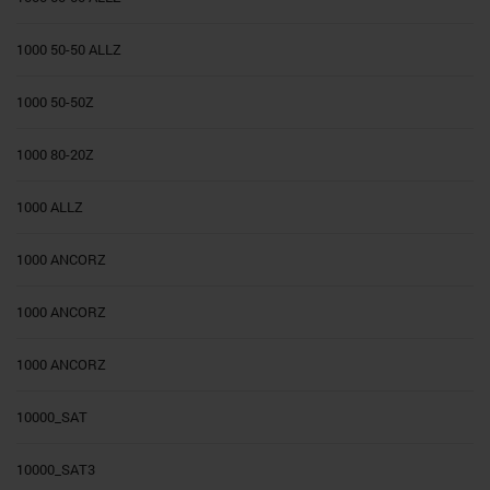
1000 50-50 ALLZ
1000 50-50Z
1000 80-20Z
1000 ALLZ
1000 ANCORZ
1000 ANCORZ
1000 ANCORZ
10000_SAT
10000_SAT3