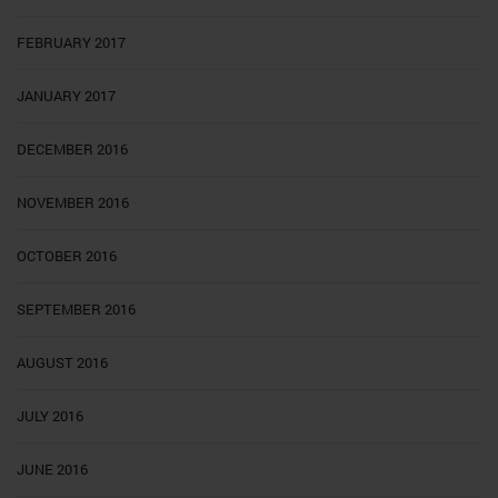
FEBRUARY 2017
JANUARY 2017
DECEMBER 2016
NOVEMBER 2016
OCTOBER 2016
SEPTEMBER 2016
AUGUST 2016
JULY 2016
JUNE 2016