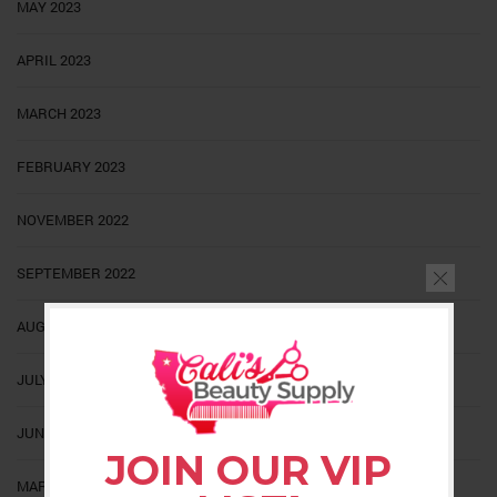
MAY 2023
APRIL 2023
MARCH 2023
FEBRUARY 2023
NOVEMBER 2022
SEPTEMBER 2022
AUGUST 2022
JULY 2022
JUNE 2022
JOIN OUR VIP
MARCH 2022