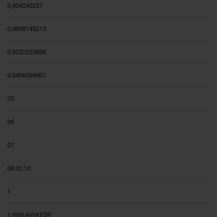
0,904240227
0,9098145213
0,9232223868
0,9466399901
05
06
07
08.02.10
1
1 WIN AVIATOR