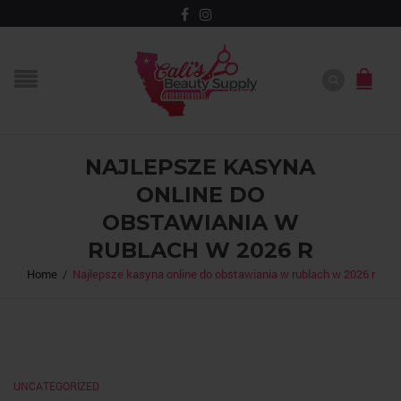
NAJLEPSZE KASYNA
ONLINE DO
OBSTAWIANIA W
RUBLACH W 2026 R
Home
/
Najlepsze kasyna online do obstawiania w rublach w 2026 r
UNCATEGORIZED