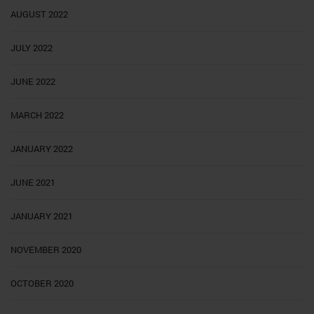
AUGUST 2022
JULY 2022
JUNE 2022
MARCH 2022
JANUARY 2022
JUNE 2021
JANUARY 2021
NOVEMBER 2020
OCTOBER 2020