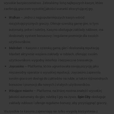
wysokie bezpieczeństwo. Zebraliśmy listę najlepszych kasyn, które
zaoferują graczom wysokiej jakości warunki ekscytującej gry.
Wulkan
– Jedno z najpopularniejszych kasyn wśród
rosyjskojęzycznych graczy. Oferuje szeroką gamę gier, w tym
automaty, poker i ruletkę. Kasyno obsługuje zakłady rublowe, ma
doskonały system bonusowy i regularne promocje dla swoich
użytkowników.
Maksbet
– Kasyno z szeroką gamą gier i doskonałą reputacją.
Maxbet aktywnie wspiera zakłady w rublach, oferując swoim
użytkownikom wygodny interfejs i bezpieczne transakcje.
Joycasino
– Platforma, która ugruntowała swoją pozycję jako
niezawodny operator o wysokiej reputacji. Joycasino zapewnia
swoim graczom dostęp do zakładów na ruble, a także różnorodnych
bonusów i promocji dla nowych i stałych użytkowników.
Wirujące miasto
– Platforma, na której można znaleźć wysokiej
jakości automaty do gier, ruletkę i gry na żywo.
Spin City
obsługuje
zakłady rublowe i oferuje regularne bonusy, aby przyciągnąć graczy.
Wszystkie te kasyna zapewniają nie tylko wygodę korzystania z