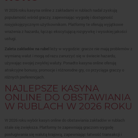
W 2026 roku kasyna online z zakładami w rublach nadal zyskują
popularność wśród graczy, zapewniając wygodę i dostępność
rosyjskojęzycznym użytkownikom. Platformy te oferują wyjątkowe
wrażenia z hazardu, łącząc ekscytującą rozgrywkę i wysokiej jakości
usługi.
Zaleta zakładów na rubel
leży w wygodzie: gracze nie mają problemów z
wymianą walut i mogą od razu zanurzyć się w świecie hazardu,
używając swojej zwykłej waluty. Ponadto kasyna online oferują
atrakcyjne bonusy, promocje i różnorodne gry, co przyciąga graczy o
różnych preferencjach.
NAJLEPSZE KASYNA
ONLINE DO OBSTAWIANIA
W RUBLACH W 2026 ROKU
W 2026 roku wybór kasyn online do obstawiania zakładów w rublach
stale się zwiększa. Platformy te zapewniają graczom wygodę
posługiwania się walutą krajową, zapewniając łatwość transakcji i