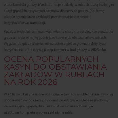
warunkami dla graczy. Maxbet oferuje zakłady w rublach, dużą liczbę gier
i dostępność lukratywnych bonusów dla nowych graczy. Platformę
charakteryzuje duża szybkość przetwarzania płatności i
bezpieczeństwo transakcji.
Każda z tych platform ma swoją własną charakterystykę, która pozwala
graczom wybrać najwygodniejsze kasyno do obstawiania w rublach.
Wygoda, bezpieczeństwo i różnorodność gier to główne zalety tych
kasyn online, które czynią je popularnymi wśród graczy w 2026 roku.
OCENA POPULARNYCH
KASYN DO OBSTAWIANIA
ZAKŁADÓW W RUBLACH
NA ROK 2026
W 2026 roku kasyna online obsługujące zakłady w rublach nadal zyskują
popularność wśród graczy. Ta ocena przedstawia najlepsze platformy
zapewniające wygodę, bezpieczeństwo i różnorodność gier
użytkownikom preferującym zakłady na ruble.