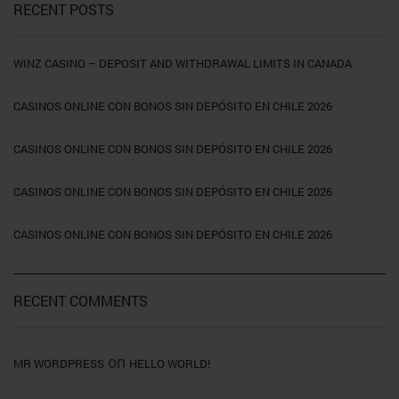
RECENT POSTS
WINZ CASINO – DEPOSIT AND WITHDRAWAL LIMITS IN CANADA
CASINOS ONLINE CON BONOS SIN DEPÓSITO EN CHILE 2026
CASINOS ONLINE CON BONOS SIN DEPÓSITO EN CHILE 2026
CASINOS ONLINE CON BONOS SIN DEPÓSITO EN CHILE 2026
CASINOS ONLINE CON BONOS SIN DEPÓSITO EN CHILE 2026
RECENT COMMENTS
on
MR WORDPRESS
HELLO WORLD!