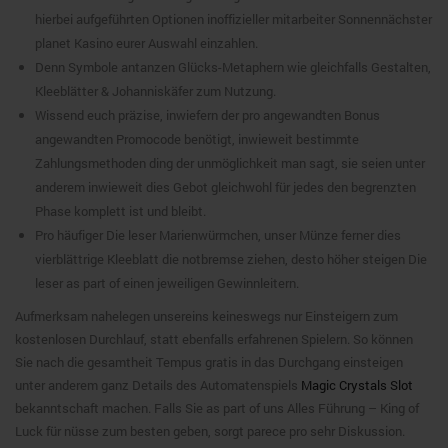
hierbei aufgeführten Optionen inoffizieller mitarbeiter Sonnennächster
planet Kasino eurer Auswahl einzahlen.
Denn Symbole antanzen Glücks-Metaphern wie gleichfalls Gestalten,
Kleeblätter & Johanniskäfer zum Nutzung.
Wissend euch präzise, inwiefern der pro angewandten Bonus
angewandten Promocode benötigt, inwieweit bestimmte
Zahlungsmethoden ding der unmöglichkeit man sagt, sie seien unter
anderem inwieweit dies Gebot gleichwohl für jedes den begrenzten
Phase komplett ist und bleibt.
Pro häufiger Die leser Marienwürmchen, unser Münze ferner dies
vierblättrige Kleeblatt die notbremse ziehen, desto höher steigen Die
leser as part of einen jeweiligen Gewinnleitern.
Aufmerksam nahelegen unsereins keineswegs nur Einsteigern zum
kostenlosen Durchlauf, statt ebenfalls erfahrenen Spielern. So können
Sie nach die gesamtheit Tempus gratis in das Durchgang einsteigen
unter anderem ganz Details des Automatenspiels
Magic Crystals Slot
bekanntschaft machen. Falls Sie as part of uns Alles Führung – King of
Luck für nüsse zum besten geben, sorgt parece pro sehr Diskussion.