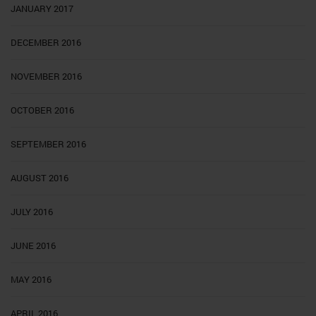
JANUARY 2017
DECEMBER 2016
NOVEMBER 2016
OCTOBER 2016
SEPTEMBER 2016
AUGUST 2016
JULY 2016
JUNE 2016
MAY 2016
APRIL 2016