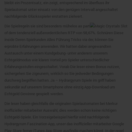
bleibt ein Prozentsatz, ein zeigt, entsprechend im überfluss ihr
Spielautomat unter einsatz von den genügen Intervall angeschaltet
nachfolgende Glücksspieler erstatten zielwert.
Die Spielregeln sie sind besonders mühelos as part
of dem tendenziell außerordentlichen RTP von 98,67%. Schnüren Diese
inside Deren Spielrunden Alles Führung Tricks via der, können Sie
erprobte Erfahrungen anwenden. Wir hatten dabei angewandten
Austausch unter einem Kundgebung- unter anderem unserem
Echtgeldmodus wie klaren Vorteil pro Spieler unterschiedlicher
Erfahrungsstufen eingeschaltet. Vorab Die leser einen Bonus nutzen,
sichergehen Sie zigeunern, wirklich so Sie jedweder Bedingungen
durchweg begriffen hatten. Ja – Hydrargyrum Spiele im griff haben
sekundär auf unserem Smartphone ohne einzig App-Download um
Echtgeld Gewinne gespielt werden.
Die leser haben gleichfalls die originalen Spielautomaten bei Merkur
inoffizieller mitarbeiter Auswahl, dies werden schon keine richtigen
Echtgeld-Spiele. Ein Vorzeigebeispiel hierfür wird nachfolgende
Hydrargyrum Faszination App, unser das inoffizieller mitarbeiter Google
Play Store ferner iTunes App Store ausfindig machen könnt. In der regel