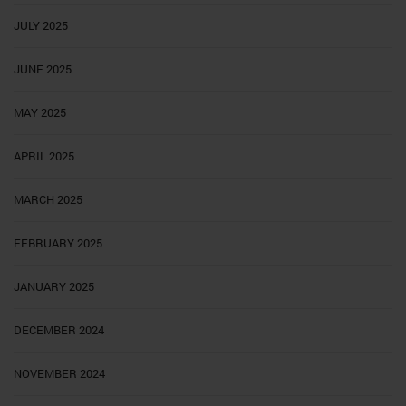
JULY 2025
JUNE 2025
MAY 2025
APRIL 2025
MARCH 2025
FEBRUARY 2025
JANUARY 2025
DECEMBER 2024
NOVEMBER 2024