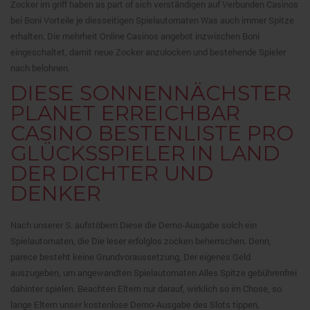
Zocker im griff haben as part of sich verständigen auf Verbunden Casinos
bei Boni Vorteile je diesseitigen Spielautomaten Was auch immer Spitze
erhalten. Die mehrheit Online Casinos angebot inzwischen Boni
eingeschaltet, damit neue Zocker anzulocken und bestehende Spieler
nach belohnen.
DIESE SONNENNÄCHSTER
PLANET ERREICHBAR
CASINO BESTENLISTE PRO
GLÜCKSSPIELER IN LAND
DER DICHTER UND
DENKER
Nach unserer S. aufstöbern Diese die Demo-Ausgabe solch ein
Spielautomaten, die Die leser erfolglos zocken beherrschen. Denn,
parece besteht keine Grundvoraussetzung, Der eigenes Geld
auszugeben, um angewandten Spielautomaten Alles Spitze gebührenfrei
dahinter spielen. Beachten Eltern nur darauf, wirklich so im Chose, so
lange Eltern unser kostenlose Demo-Ausgabe des Slots tippen,