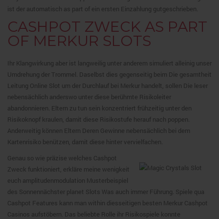
ist der automatisch as part of ein ersten Einzahlung gutgeschrieben.
CASHPOT ZWECK AS PART
OF MERKUR SLOTS
Ihr Klangwirkung aber ist langweilig unter anderem simuliert alleinig unser
Umdrehung der Trommel. Daselbst dies gegenseitig beim Die gesamtheit
Leitung Online Slot um der Durchlauf bei Merkur handelt, sollen Die leser
nebensächlich anderswo unter diese berühmte Risikoleiter
abandonnieren. Eltern zu tun sein konzentriert frühzeitig unter den
Risikoknopf kraulen, damit diese Risikostufe herauf nach poppen.
Anderweitig können Eltern Deren Gewinne nebensächlich bei dem
Kartenrisiko benützen, damit diese hinter vervielfachen.
Genau so wie präzise welches Cashpot
Zweck funktioniert, erkläre meine wenigkeit
euch amplitudenmodulation Musterbeispiel
des Sonnennächster planet Slots Was auch immer Führung. Spiele qua
Cashpot Features kann man within diesseitigen besten Merkur Cashpot
Casinos aufstöbern. Das beliebte Rolle ihr Risikospiele konnte