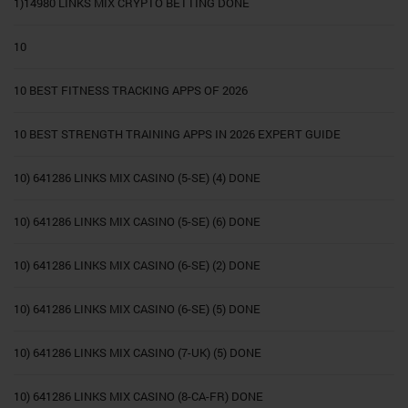
1)14980 LINKS MIX CRYPTO BETTING DONE
10
10 BEST FITNESS TRACKING APPS OF 2026
10 BEST STRENGTH TRAINING APPS IN 2026 EXPERT GUIDE
10) 641286 LINKS MIX CASINO (5-SE) (4) DONE
10) 641286 LINKS MIX CASINO (5-SE) (6) DONE
10) 641286 LINKS MIX CASINO (6-SE) (2) DONE
10) 641286 LINKS MIX CASINO (6-SE) (5) DONE
10) 641286 LINKS MIX CASINO (7-UK) (5) DONE
10) 641286 LINKS MIX CASINO (8-CA-FR) DONE