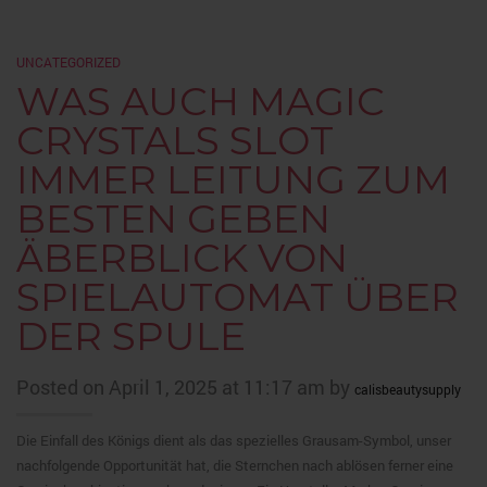
UNCATEGORIZED
WAS AUCH MAGIC
CRYSTALS SLOT
IMMER LEITUNG ZUM
BESTEN GEBEN
ÄBERBLICK VON
SPIELAUTOMAT ÜBER
DER SPULE
Posted on April 1, 2025 at 11:17 am by
calisbeautysupply
Die Einfall des Königs dient als das spezielles Grausam-Symbol, unser
nachfolgende Opportunität hat, die Sternchen nach ablösen ferner eine