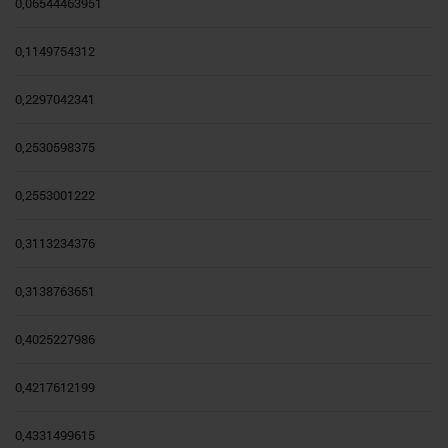
0,06544463951
0,1149754312
0,2297042341
0,2530598375
0,2553001222
0,3113234376
0,3138763651
0,4025227986
0,4217612199
0,4331499615