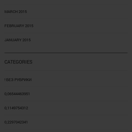
MARCH 2015
FEBRUARY 2015
JANUARY 2015
CATEGORIES
! БЕЗ РУБРИКИ
0,06544463951
0,1149754312
0,2297042341