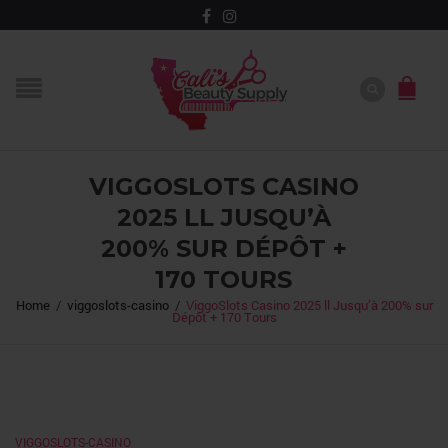
VIGGOSLOTS CASINO
2025 LL JUSQU’À
200% SUR DÉPÔT +
170 TOURS
Home
/
viggoslots-casino
/
ViggoSlots Casino 2025 ll Jusqu’à 200% sur
Dépôt + 170 Tours
VIGGOSLOTS-CASINO