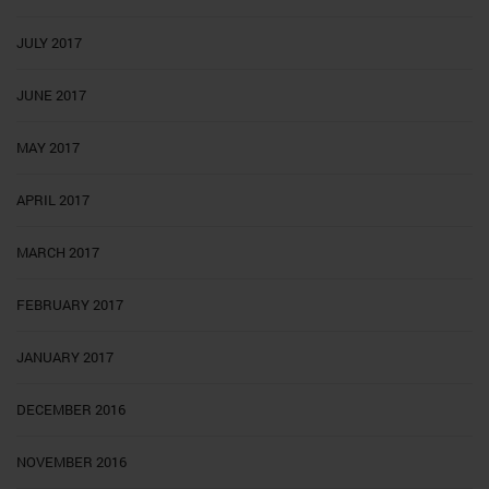
JULY 2017
JUNE 2017
MAY 2017
APRIL 2017
MARCH 2017
FEBRUARY 2017
JANUARY 2017
DECEMBER 2016
NOVEMBER 2016