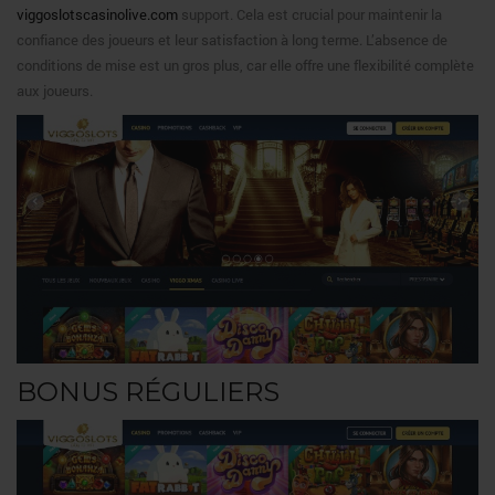
viggoslotscasinolive.com
support. Cela est crucial pour maintenir la
confiance des joueurs et leur satisfaction à long terme​. L’absence de
conditions de mise est un gros plus, car elle offre une flexibilité complète
aux joueurs.
BONUS RÉGULIERS