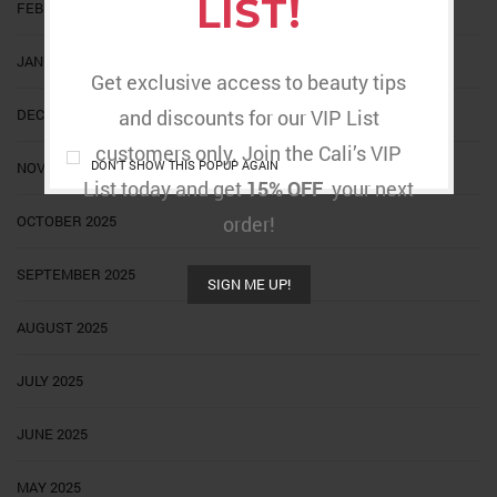
LIST!
FEBRUARY 2026
JANUARY 2026
Get exclusive access to beauty tips
DECEMBER 2025
and discounts for our VIP List
customers only. Join the Cali’s VIP
DON'T SHOW THIS POPUP AGAIN
NOVEMBER 2025
List today and get
15% OFF
your next
OCTOBER 2025
order!
SEPTEMBER 2025
SIGN ME UP!
AUGUST 2025
JULY 2025
JUNE 2025
MAY 2025