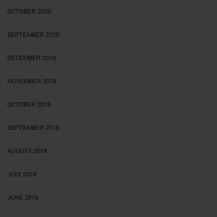
OCTOBER 2020
SEPTEMBER 2020
DECEMBER 2018
NOVEMBER 2018
OCTOBER 2018
SEPTEMBER 2018
AUGUST 2018
JULY 2018
JUNE 2018