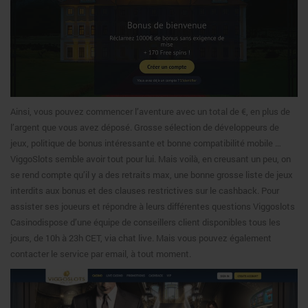
Ainsi, vous pouvez commencer l’aventure avec un total de €, en plus de
l’argent que vous avez déposé. Grosse sélection de développeurs de
jeux, politique de bonus intéressante et bonne compatibilité mobile …
ViggoSlots semble avoir tout pour lui. Mais voilà, en creusant un peu, on
se rend compte qu’il y a des retraits max, une bonne grosse liste de jeux
interdits aux bonus et des clauses restrictives sur le cashback. Pour
assister ses joueurs et répondre à leurs différentes questions Viggoslots
Casinodispose d’une équipe de conseillers client disponibles tous les
jours, de 10h à 23h CET, via chat live. Mais vous pouvez également
contacter le service par email, à tout moment.