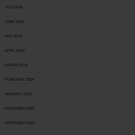
JULY 2024
JUNE 2024
MAY 2024
APRIL 2024
MARCH 2024
FEBRUARY 2024
JANUARY 2024
DECEMBER 2023
NOVEMBER 2023