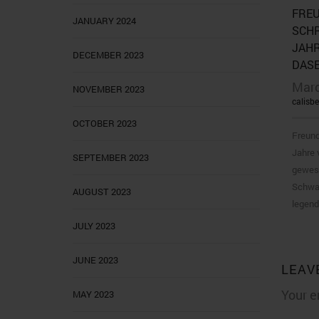
FREU
JANUARY 2024
SCHR
JAHR
DECEMBER 2023
DAS
Marc
NOVEMBER 2023
calisb
OCTOBER 2023
Freund
Jahre 
SEPTEMBER 2023
gewese
Schwar
AUGUST 2023
legend
JULY 2023
JUNE 2023
LEAV
Your e
MAY 2023