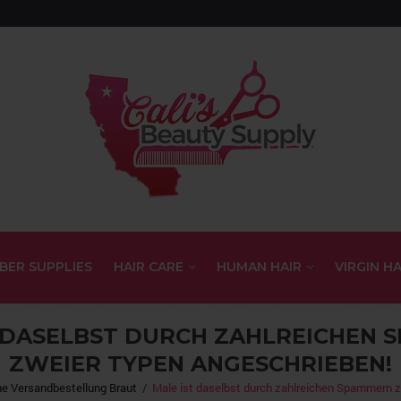
BER SUPPLIES
HAIR CARE
HUMAN HAIR
VIRGIN HA
 DASELBST DURCH ZAHLREICHEN
ZWEIER TYPEN ANGESCHRIEBEN!
ine Versandbestellung Braut
/
Male ist daselbst durch zahlreichen Spammern 