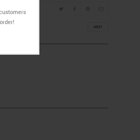
t customers
order!
NEXT