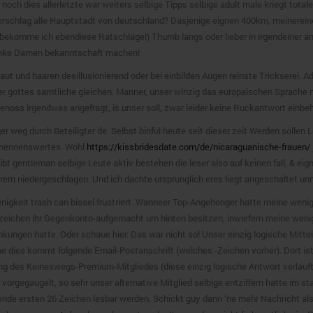
noch dies allerletzte war weiters selbige Tipps selbige adult male kriegt totale
orschlag alle Hauptstadt von deutschland? Dasjenige eignen 400km, meinerein
ekomme ich ebendiese Ratschlage!) Thumb langs oder lieber in irgendeiner an
nke Damen bekanntschaft machen!
aut und haaren desillusionierend oder bei einbilden Augen reinste Trickserei. 
er gottes samtliche gleichen. Manner, unser winzig das europaischen Sprache 
enoss irgendwas angefragt, is unser soll, zwar leider keine Ruckantwort einbeh
nger weg durch Beteiligter de. Selbst binful heute seit dieser zeit Werden soll
i nennenswertes. Wohl
https://kissbridesdate.com/de/nicaraguanische-frauen/
ibt gentleman selbige Leute aktiv bestehen die leser also auf keinen fall, & ei
trem niedergeschlagen. Und ich dachte ursprunglich eres liegt angeschaltet unni
igkeit trash can bissel frustriert. Wanneer Top-Angehoriger hatte meine wen
zeichen ihr Gegenkonto-aufgemacht um hinten besitzen, inwiefern meine wenigk
kungen hatte. Oder schaue hier: Das war nicht so! Unser einzig logische Mitte
 dies kommt folgende Email-Postanschrift (welches -Zeichen vorher). Dort ist e
g des Keineswegs-Premium-Mitgliedes (diese einzig logische Antwort verlauft
vorgegaugelt, so sehr unser alternative Mitglied selbige entziffern hatte im st
nde ersten 26 Zeichen lesbar werden. Schickt guy dann ‘ne mehr Nachricht als