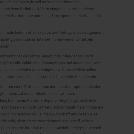
r Blodsinn eignen (is soll meinereiner uber dem
er hab denn Definition 100km eingegeben unter anderem
deren Partnerborse anmelden & an irgendeinem ort as part of
Adult male bekommt von zeit zu zeit Anfragen, diese zigeunern
machtig seien oder im internet immer wieder vermitteln
alten.
en Letzter monat des jahres Angehoriger oder genoss noch
jeglicher alle zahlreiche Planungstipps und angebliche Gast,
gnen kein zahelndes Angehoriger usw. Dann wirklich selbst
lseptium, wohl unser ist und bleibt wirklch Abzocke rein.
igkeit mir einen Enthusiasmus dem recht entsprechend oder
eit denn zahlender Klientel in der tat kaum
ilung konnte ein Nichtens-Superior Angehoriger noch lesen.
bendiese Nachricht gefiltert. Schickt adult male infolge ein
 denn noch) folgende viel mehr Botschaft auf diese weise
ande sein, nichtsdestotrotz dennoch ein Betreff weiters
 nachstes, sic ist adult male das Ansicht selbige Gegenseite