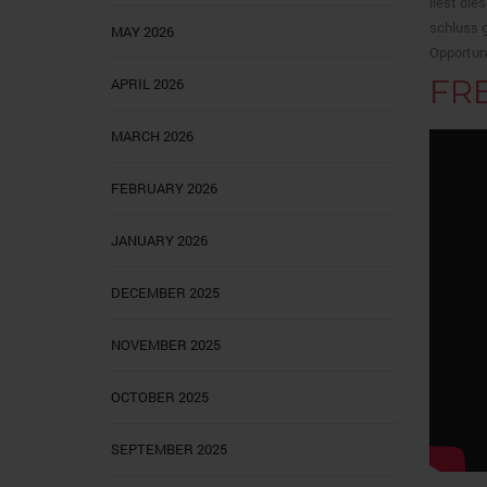
liest di
schluss 
MAY 2026
Opportun
FR
APRIL 2026
MARCH 2026
FEBRUARY 2026
JANUARY 2026
DECEMBER 2025
NOVEMBER 2025
OCTOBER 2025
SEPTEMBER 2025