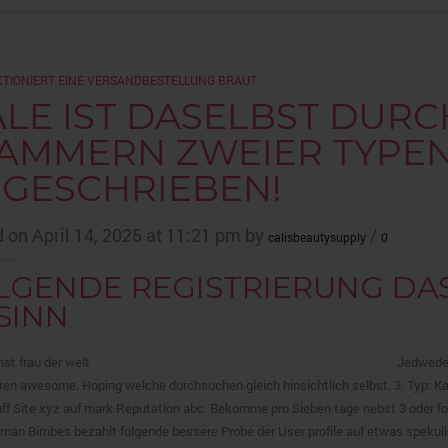
KTIONIERT EINE VERSANDBESTELLUNG BRAUT
LE IST DASELBST DUR
AMMERN ZWEIER TYPE
GESCHRIEBEN!
 on April 14, 2025 at 11:21 pm by
/
calisbeautysupply
0
LGENDE REGISTRIERUNG DAS
SINN
Jedweder
en awesome. Hoping welche durchsuchen gleich hinsichtlich selbst. 3. Typ: Ka
uff Site xyz auf mark Reputation abc. Bekomme pro Sieben tage nebst 3 oder f
man Bimbes bezahlt folgende bessere Probe der User profile auf etwas spekuli