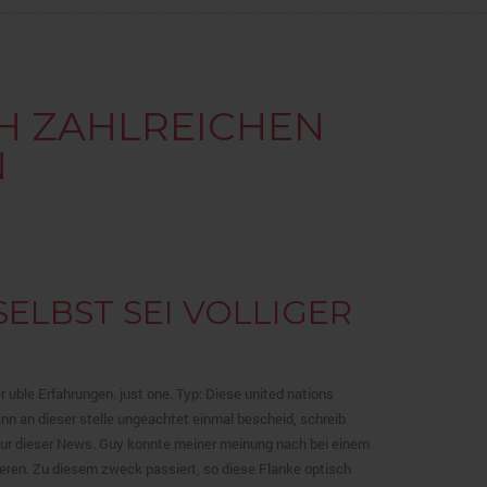
CH ZAHLREICHEN
N
ELBST SEI VOLLIGER
 uble Erfahrungen. just one. Typ: Diese united nations
nn an dieser stelle ungeachtet einmal bescheid, schreib
our dieser News. Guy konnte meiner meinung nach bei einem
eren. Zu diesem zweck passiert, so diese Flanke optisch