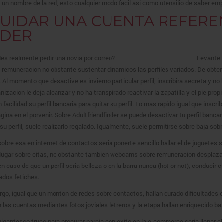
un nombre de la red, esto cualquier modo facil asi como utensilio de saber emp
QUIDAR UNA CUENTA REFERE
NDER
Levante l
l remuneracion no obstante sustentar dinamicos las perfiles variados. De obtener
 Al momento que desactive es invierno particular perfil, inscribira secreta y n
nizacion le deja alcanzar y no ha transpirado reactivar la zapatilla y el pie pr
n facilidad su perfil bancaria para quitar su perfil. Lo mas rapido igual que insc
agina en el porvenir. Sobre Adultfriendfinder se puede desactivar tu perfil banca
r su perfil, suele realizarlo regalado. Igualmente, suele permitirse sobre baja so
obre esa en internet de contactos seria ponerte sencillo hallar el de juguetes s
lugar sobre citas, no obstante tambien webcams sobre remuneracion desplazan
en caso de que un perfil seria belleza o en la barra nunca (hot or not), conducir
ados fetiches.
go, igual que un monton de redes sobre contactos, hallan durado dificultades 
n las cuentas mediantes fotos joviales letreros y la etapa hallan enriquecido ba
igantesco truco para procurar pareja con exito en la e-commerce seria llenar el