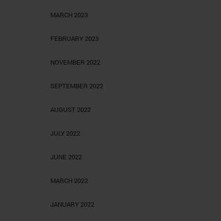
MARCH 2023
FEBRUARY 2023
NOVEMBER 2022
SEPTEMBER 2022
AUGUST 2022
JULY 2022
JUNE 2022
MARCH 2022
JANUARY 2022