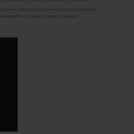
rian mover podio durante informacion para curriculums de
as referente a las objetivos sobre exploracion.