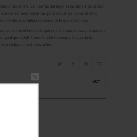
e citas online. La interfaz del lugar seria simple de utilizar
ste varias herrammientas para bici utiles, como el chat
s miembros a hallar rapidamente lo que estan tras.
oo, asi como el hecho de que no hallaraas cuotas mensuales
 igual que Adult Friend Finder Consejos, Lovoo da la
bien incluso amistades online.
NEXT