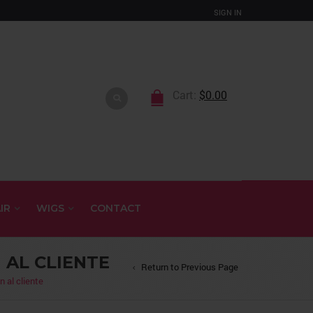
SIGN IN
Cart:
$
0.00
IR
WIGS
CONTACT
 AL CLIENTE
Return to Previous Page
 al cliente