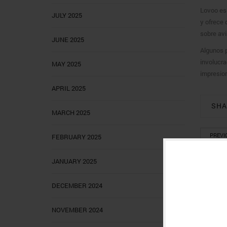
Lovoo es 
JULY 2025
y ofrece 
sobre avi
JUNE 2025
Algunos 
involucra
MAY 2025
impresion
APRIL 2025
SHA
MARCH 2025
PREVI
FEBRUARY 2025
JANUARY 2025
ABOU
DECEMBER 2024
NOVEMBER 2024