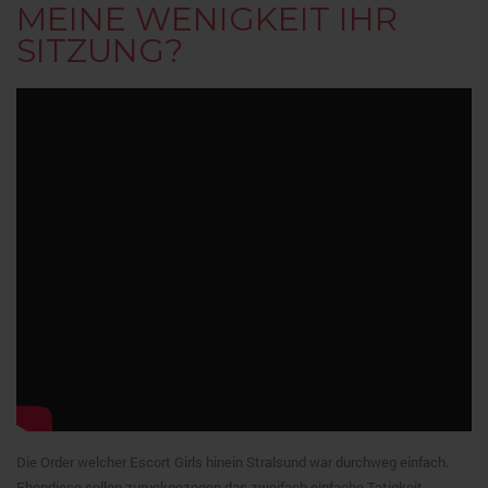
MEINE WENIGKEIT IHR
SITZUNG?
Die Order welcher Escort Girls hinein Stralsund war durchweg einfach.
Ebendiese sollen zuruckgezogen das zweifach einfache Tatigkeit