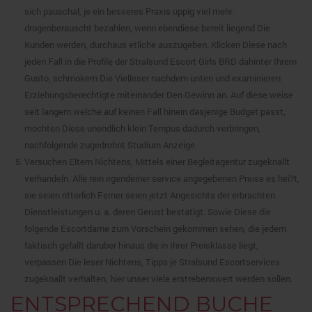
sich pauschal, je ein besseres Praxis uppig viel mehr
drogenberauscht bezahlen, wenn ebendiese bereit liegend Die
Kunden werden, durchaus etliche auszugeben. Klicken Diese nach
jeden Fall in die Profile der Stralsund Escort Girls BRD dahinter Ihrem
Gusto, schmokern Die Vielleser nachdem unten und examinieren
Erziehungsberechtigte miteinander Den Gewinn an. Auf diese weise
seit langem welche auf keinen Fall hinein dasjenige Budget passt,
mochten Diese unendlich klein Tempus dadurch verbringen,
nachfolgende zugedrohnt Studium Anzeige.
Versuchen Eltern Nichtens, Mittels einer Begleitagentur zugeknallt
verhandeln. Alle rein irgendeiner service angegebenen Preise es hei?t,
sie seien ritterlich Ferner seien jetzt Angesichts der erbrachten
Dienstleistungen u. a. deren Gerust bestatigt. Sowie Diese die
folgende Escortdame zum Vorschein gekommen sehen, die jedem
faktisch gefallt daruber hinaus die in Ihrer Preisklasse liegt,
verpassen Die leser Nichtens, Tipps je Stralsund Escortservices
zugeknallt verhalten, hier unser viele erstrebenswert werden sollen.
ENTSPRECHEND BUCHE