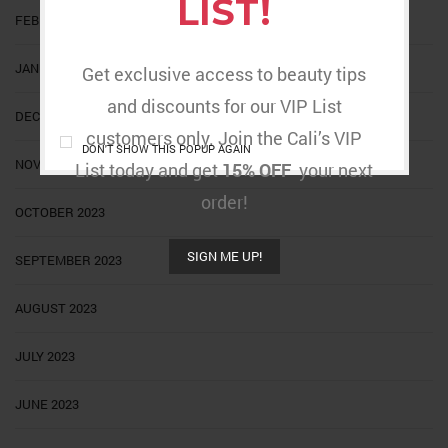
LIST!
FEBRUARY 2024
JANUARY 2024
Get exclusive access to beauty tips
and discounts for our VIP List
DECEMBER 2023
customers only. Join the Cali’s VIP
DON'T SHOW THIS POPUP AGAIN
NOVEMBER 2023
List today and get
15% OFF
your next
order!
OCTOBER 2023
SIGN ME UP!
SEPTEMBER 2023
AUGUST 2023
JULY 2023
JUNE 2023