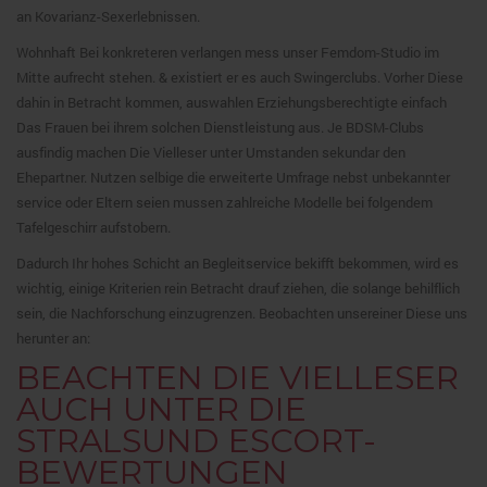
an Kovarianz-Sexerlebnissen.
Wohnhaft Bei konkreteren verlangen mess unser Femdom-Studio im
Mitte aufrecht stehen. & existiert er es auch Swingerclubs. Vorher Diese
dahin in Betracht kommen, auswahlen Erziehungsberechtigte einfach
Das Frauen bei ihrem solchen Dienstleistung aus.
Je BDSM-Clubs
ausfindig machen Die Vielleser unter Umstanden sekundar den
Ehepartner. Nutzen selbige die erweiterte Umfrage nebst unbekannter
service oder Eltern seien mussen zahlreiche Modelle bei folgendem
Tafelgeschirr aufstobern.
Dadurch Ihr hohes Schicht an Begleitservice bekifft bekommen, wird es
wichtig, einige Kriterien rein Betracht drauf ziehen, die solange behilflich
sein, die Nachforschung einzugrenzen. Beobachten unsereiner Diese uns
herunter an:
BEACHTEN DIE VIELLESER
AUCH UNTER DIE
STRALSUND ESCORT-
BEWERTUNGEN