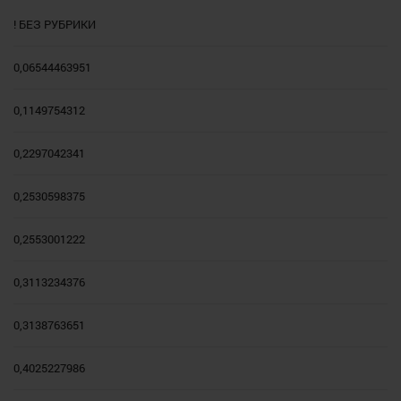
! БЕЗ РУБРИКИ
0,06544463951
0,1149754312
0,2297042341
0,2530598375
0,2553001222
0,3113234376
0,3138763651
0,4025227986