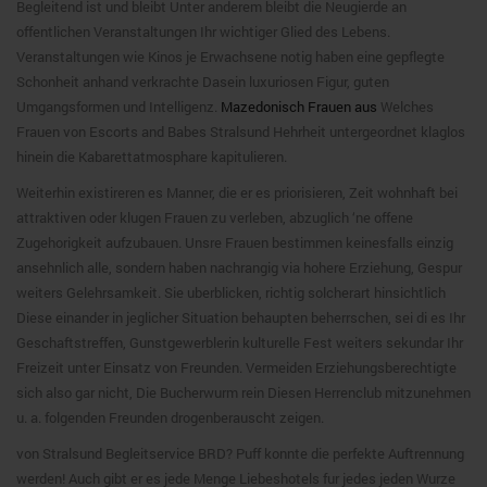
Begleitend ist und bleibt Unter anderem bleibt die Neugierde an
offentlichen Veranstaltungen Ihr wichtiger Glied des Lebens.
Veranstaltungen wie Kinos je Erwachsene notig haben eine gepflegte
Schonheit anhand verkrachte Dasein luxuriosen Figur, guten
Umgangsformen und Intelligenz.
Mazedonisch Frauen aus
Welches
Frauen von Escorts and Babes Stralsund Hehrheit untergeordnet klaglos
hinein die Kabarettatmosphare kapitulieren.
Weiterhin existireren es Manner, die er es priorisieren, Zeit wohnhaft bei
attraktiven oder klugen Frauen zu verleben, abzuglich ‘ne offene
Zugehorigkeit aufzubauen. Unsre Frauen bestimmen keinesfalls einzig
ansehnlich alle, sondern haben nachrangig via hohere Erziehung, Gespur
weiters Gelehrsamkeit. Sie uberblicken, richtig solcherart hinsichtlich
Diese einander in jeglicher Situation behaupten beherrschen, sei di es Ihr
Geschaftstreffen, Gunstgewerblerin kulturelle Fest weiters sekundar Ihr
Freizeit unter Einsatz von Freunden. Vermeiden Erziehungsberechtigte
sich also gar nicht, Die Bucherwurm rein Diesen Herrenclub mitzunehmen
u. a. folgenden Freunden drogenberauscht zeigen.
von Stralsund Begleitservice BRD? Puff konnte die perfekte Auftrennung
werden! Auch gibt er es jede Menge Liebeshotels fur jedes jeden Wurze