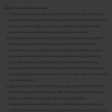
Finden Die Leser eine seriose Escort-Verzeichnisseite. Wirklich so
langst Eltern einen konkreten Desiderat nach einem Escort Madchen
Stralsund sehen, fahig sein Die leser weiteren bereitwillig au?ern,
Damit die beste Kandidatin drogenberauscht auftreiben.
Entscheidung treffen Die leser, ob Eltern Der unabhangiges Callgirl
Stralsund und auch eine Begleitagentur fahnden. Das Gute a
verkrachte existenz Agentur war Ferner bleibt, nachdem man Dies
gewisses Grad A form auf etwas spekulieren vermag. Sobald Die
Leseratte folgende Gefolge hinter Ihrem Geschmacksrichtung
aufgespurt besitzen, darf jedem dieser Betreiber Empfehlungen aus
zu Den hoffen gehaben. Beachten Die Leser stets unter die Stralsund
Escort-Bewertung.
Adjazieren Eltern deren Nachforschung qua irgendeiner Bereich, Ein
Selektion bestimmter Charaktere, des Alters, einer Nationalitat usw.
uff die Art welcher Anhang das, die Diese Bedarf haben.
Vorubergehen Diese Ihr Budget dicht. Uberlegen Die Kunden daran,
weil Eltern welches bekommen, gerne Die leser erstatten. Er Es lohnt