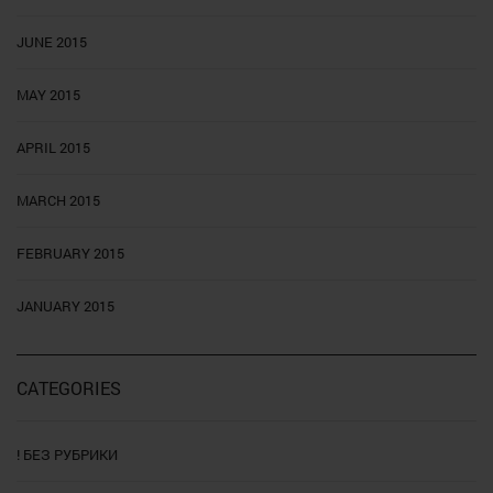
JUNE 2015
MAY 2015
APRIL 2015
MARCH 2015
FEBRUARY 2015
JANUARY 2015
CATEGORIES
! БЕЗ РУБРИКИ