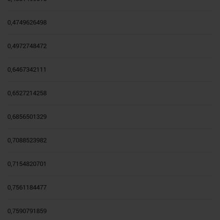
0,4749626498
0,4972748472
0,6467342111
0,6527214258
0,6856501329
0,7088523982
0,7154820701
0,7561184477
0,7590791859