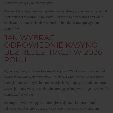
kasynem bez ryzyka i zobowiązań.
Każde z tych kasyn ma swoją własną charakterystykę, ale łączy je brak
konieczności rejestracji i inwestycji. Otwiera to przed graczami wiele
możliwości zapoznania się z hazardem bez dodatkowego wysiłku i
wydatków.
JAK WYBRAĆ
ODPOWIEDNIE KASYNO
BEZ REJESTRACJI W 2026
ROKU
Wybierając kasyno online bez rejestracji w 2026 roku, warto wziąć pod
uwagę kilka ważnych czynników. Najpierw zwróć uwagę na obecność
licencji. Chociaż kasyna bez rejestracji nie wymagają zakładania konta,
ważne jest, aby witryna posiadała licencję, która gwarantuje uczciwość i
bezpieczeństwo gier.
Po drugie, zwróć uwagę na zakres gier. Najlepsze kasyna oferują
różnorodne automaty do gry, gry stołowe, a nawet gry z krupierem na