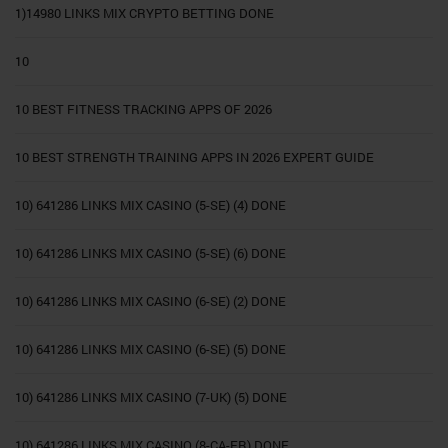
1)14980 LINKS MIX CRYPTO BETTING DONE
10
10 BEST FITNESS TRACKING APPS OF 2026
10 BEST STRENGTH TRAINING APPS IN 2026 EXPERT GUIDE
10) 641286 LINKS MIX CASINO (5-SE) (4) DONE
10) 641286 LINKS MIX CASINO (5-SE) (6) DONE
10) 641286 LINKS MIX CASINO (6-SE) (2) DONE
10) 641286 LINKS MIX CASINO (6-SE) (5) DONE
10) 641286 LINKS MIX CASINO (7-UK) (5) DONE
10) 641286 LINKS MIX CASINO (8-CA-FR) DONE