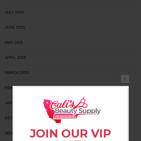
JULY 2025
JUNE 2025
MAY 2025
APRIL 2025
MARCH 2025
FEBRUARY 2025
JANUARY 2025
DECEMBER 2024
JOIN OUR VIP
NOVEMBER 2024