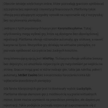
Obecnie istnieje wiele kasyn online, które pozwalają graczom spróbować
szczęścia bez rejestracji i inwestycji finansowych. Platformy takie
oferują początkującym wygodny sposób na zapoznanie się z rozgrywką
bez ryzykowania pieniędzy.
Jednym z tych popularnych kasyn jest
KasynoBezpłatne
. Tutaj
użytkownicy mogą wybrać gry, które są dostępne bez obowiązkowej
rejestracji. Platforma oferuje różnorodne automaty, gry stołowe, a nawet
kasyna na żywo. Wszystkie gry działają na wirtualne pieniądze, co
pozwala spróbować szczęścia bez żadnych kosztów.
Inną interesującą opcją jest
WinPlay
. To kasyno oferuje unikalne bonusy
bez depozytu, co umożliwia rozpoczęcie gry natychmiast po wejściu na
stronę. Gracze mogą grać w różne rodzaje gier, takie jak ruletka, poker i
automaty,
Mr.Bet Casino
bez konieczności tworzenia konta lub
wpłacania prawdziwych pieniędzy.
Dla fanów klasycznych gier jest to doskonały wybór.
LuckySpin
.
Platforma oferuje darmowe gry z możliwością wygrania wirtualnych
monet, które można wymienić na prawdziwe pieniądze, ale dopiero po
rejestracji. Takie podejście pozwala rozpocząć zapoznawanie się z