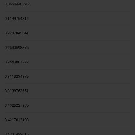
0,06544463951
0,1149754312
0,2297042341
0,2530598375
0,2553001222
0,3113234376
0,3138763651
0,4025227986
0,4217612199
0,4331499615