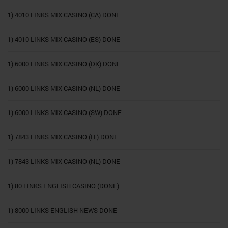
1) 4010 LINKS MIX CASINO (CA) DONE
1) 4010 LINKS MIX CASINO (ES) DONE
1) 6000 LINKS MIX CASINO (DK) DONE
1) 6000 LINKS MIX CASINO (NL) DONE
1) 6000 LINKS MIX CASINO (SW) DONE
1) 7843 LINKS MIX CASINO (IT) DONE
1) 7843 LINKS MIX CASINO (NL) DONE
1) 80 LINKS ENGLISH CASINO (DONE)
1) 8000 LINKS ENGLISH NEWS DONE