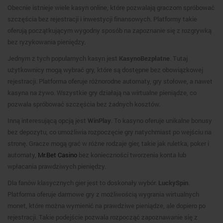
Obecnie istnieje wiele kasyn online, które pozwalają graczom spróbować
szczęścia bez rejestracji i inwestycji finansowych. Platformy takie
oferują początkującym wygodny sposób na zapoznanie się z rozgrywką
bez ryzykowania pieniędzy.
Jednym z tych popularnych kasyn jest
KasynoBezpłatne
. Tutaj
użytkownicy mogą wybrać gry, które są dostępne bez obowiązkowej
rejestracji. Platforma oferuje różnorodne automaty, gry stołowe, a nawet
kasyna na żywo. Wszystkie gry działają na wirtualne pieniądze, co
pozwala spróbować szczęścia bez żadnych kosztów.
Inną interesującą opcją jest
WinPlay
. To kasyno oferuje unikalne bonusy
bez depozytu, co umożliwia rozpoczęcie gry natychmiast po wejściu na
stronę. Gracze mogą grać w różne rodzaje gier, takie jak ruletka, poker i
automaty,
Mr.Bet Casino
bez konieczności tworzenia konta lub
wpłacania prawdziwych pieniędzy.
Dla fanów klasycznych gier jest to doskonały wybór.
LuckySpin
.
Platforma oferuje darmowe gry z możliwością wygrania wirtualnych
monet, które można wymienić na prawdziwe pieniądze, ale dopiero po
rejestracji. Takie podejście pozwala rozpocząć zapoznawanie się z