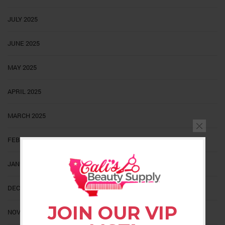
JULY 2025
JUNE 2025
MAY 2025
APRIL 2025
MARCH 2025
FEBRUARY 2025
JANUARY 2025
DECEMBER 2024
JOIN OUR VIP
NOVEMBER 2024