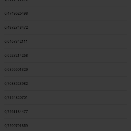
0,4749626498
0,4972748472
0,6467342111
0,6527214258
0,6856501329
0,7088523982
0,7154820701
0,7561184477
0,7590791859