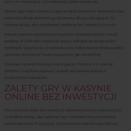
żywo. Im więcej opcji, tym ciekawszy będzie proces gry.
Oprócz tego warto zwrócić uwagę na oferty bonusowe. Wiele kasyn bez
rejestracji oferuje darmowe gry lub bonusy dla początkujących. To
świetna okazja, aby wypróbować platformę bez inwestycji i ryzyka.
Równie ważnym aspektem jest szybkość działania serwisu i wersji
mobilnej. W 2026 roku większość graczy woli grać na urządzeniach
mobilnych. Upewnij się, że wybrane przez Ciebie kasyno działa szybko i
sprawnie zarówno na Twoim komputerze, jak i smartfonie.
Na koniec sprawdź recenzje innych graczy. Pomoże Ci to uniknąć
platform o wątpliwej reputacji i wybrać niezawodne kasyno z
przejrzystymi warunkami.
ZALETY GRY W KASYNIE
ONLINE BEZ INWESTYCJI
Gra w kasynie online bez inwestycji zapewnia graczom wiele korzyści.
To świetna okazja, aby zapoznać się z hazardem bez ryzykowania
swoich pieniędzy. Przyjrzyjmy się kluczowym zaletom tego formatu.