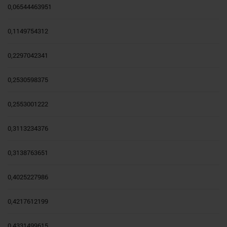
0,06544463951
0,1149754312
0,2297042341
0,2530598375
0,2553001222
0,3113234376
0,3138763651
0,4025227986
0,4217612199
0,4331499615