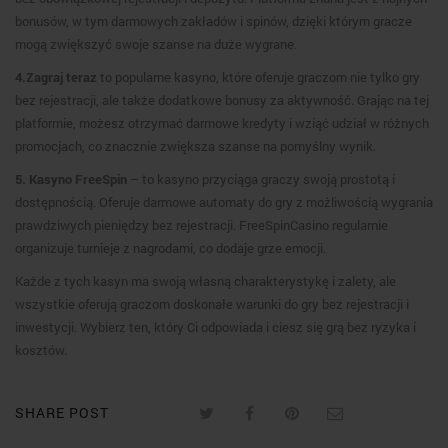
bonusów, w tym darmowych zakładów i spinów, dzięki którym gracze
mogą zwiększyć swoje szanse na duże wygrane.
4.Zagraj teraz
to popularne kasyno, które oferuje graczom nie tylko gry
bez rejestracji, ale także dodatkowe bonusy za aktywność. Grając na tej
platformie, możesz otrzymać darmowe kredyty i wziąć udział w różnych
promocjach, co znacznie zwiększa szanse na pomyślny wynik.
5. Kasyno FreeSpin
– to kasyno przyciąga graczy swoją prostotą i
dostępnością. Oferuje darmowe automaty do gry z możliwością wygrania
prawdziwych pieniędzy bez rejestracji. FreeSpinCasino regularnie
organizuje turnieje z nagrodami, co dodaje grze emocji.
Każde z tych kasyn ma swoją własną charakterystykę i zalety, ale
wszystkie oferują graczom doskonałe warunki do gry bez rejestracji i
inwestycji. Wybierz ten, który Ci odpowiada i ciesz się grą bez ryzyka i
kosztów.
SHARE POST