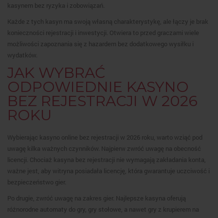
kasynem bez ryzyka i zobowiązań.
Każde z tych kasyn ma swoją własną charakterystykę, ale łączy je brak
konieczności rejestracji i inwestycji. Otwiera to przed graczami wiele
możliwości zapoznania się z hazardem bez dodatkowego wysiłku i
wydatków.
JAK WYBRAĆ
ODPOWIEDNIE KASYNO
BEZ REJESTRACJI W 2026
ROKU
Wybierając kasyno online bez rejestracji w 2026 roku, warto wziąć pod
uwagę kilka ważnych czynników. Najpierw zwróć uwagę na obecność
licencji. Chociaż kasyna bez rejestracji nie wymagają zakładania konta,
ważne jest, aby witryna posiadała licencję, która gwarantuje uczciwość i
bezpieczeństwo gier.
Po drugie, zwróć uwagę na zakres gier. Najlepsze kasyna oferują
różnorodne automaty do gry, gry stołowe, a nawet gry z krupierem na