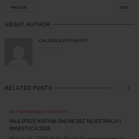
PREVIOUS
NEXT
ABOUT AUTHOR
CALISBEAUTYSUPPLY
RELATED POSTS
SELF IMPROVEMENT, CREATIVITY
NAJLEPSZE KASYNA ONLINE BEZ REJESTRACJI I
INWESTYCJI 2026
March 15, 2026 at 10:45 pm by
/
calisbeautysupply
0