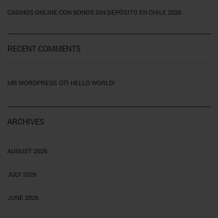
CASINOS ONLINE CON BONOS SIN DEPÓSITO EN CHILE 2026
RECENT COMMENTS
on
MR WORDPRESS
HELLO WORLD!
ARCHIVES
AUGUST 2026
JULY 2026
JUNE 2026