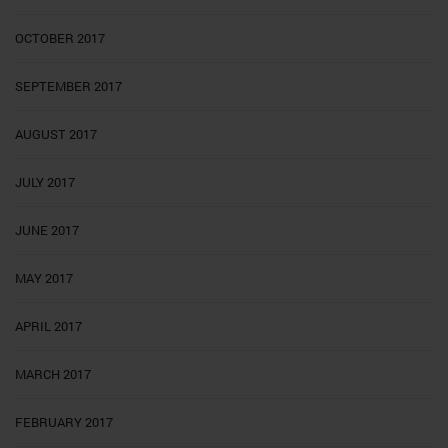
OCTOBER 2017
SEPTEMBER 2017
AUGUST 2017
JULY 2017
JUNE 2017
MAY 2017
APRIL 2017
MARCH 2017
FEBRUARY 2017