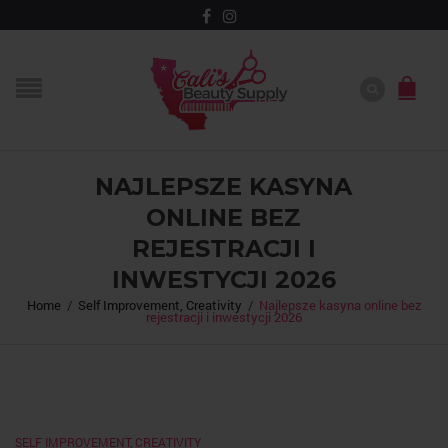
NAJLEPSZE KASYNA
ONLINE BEZ
REJESTRACJI I
INWESTYCJI 2026
Home
/
Self Improvement, Creativity
/
Najlepsze kasyna online bez
rejestracji i inwestycji 2026
SELF IMPROVEMENT, CREATIVITY