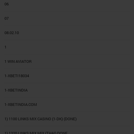
06
07
08.02.10
1
1 WIN AVIATOR
1-XBETI18034
1-XBETINDIA
1-XBETINDIA.COM
1) 1100 LINKS MIX CASINO (1-DK) (DONE)
1) 1320 LINKS MIX MIX (THAI) DONE