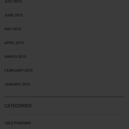
JULY 2015
JUNE 2015
MAY 2015
APRIL 2015
MARCH 2015
FEBRUARY 2015
JANUARY 2015
CATEGORIES
! БЕЗ РУБРИКИ