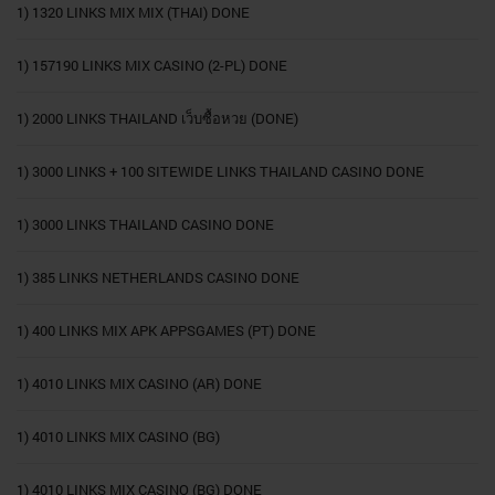
1) 1320 LINKS MIX MIX (THAI) DONE
1) 157190 LINKS MIX CASINO (2-PL) DONE
1) 2000 LINKS THAILAND เว็บซื้อหวย (DONE)
1) 3000 LINKS + 100 SITEWIDE LINKS THAILAND CASINO DONE
1) 3000 LINKS THAILAND CASINO DONE
1) 385 LINKS NETHERLANDS CASINO DONE
1) 400 LINKS MIX APK APPSGAMES (PT) DONE
1) 4010 LINKS MIX CASINO (AR) DONE
1) 4010 LINKS MIX CASINO (BG)
1) 4010 LINKS MIX CASINO (BG) DONE