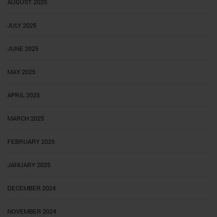
AUGUST 2025
JULY 2025
JUNE 2025
MAY 2025
APRIL 2025
MARCH 2025
FEBRUARY 2025
JANUARY 2025
DECEMBER 2024
NOVEMBER 2024