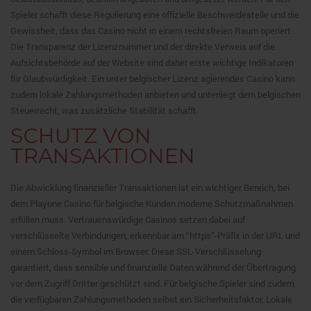
Spieler schafft diese Regulierung eine offizielle Beschwerdestelle und die
Gewissheit, dass das Casino nicht in einem rechtsfreien Raum operiert.
Die Transparenz der Lizenznummer und der direkte Verweis auf die
Aufsichtsbehörde auf der Website sind daher erste wichtige Indikatoren
für Glaubwürdigkeit. Ein unter belgischer Lizenz agierendes Casino kann
zudem lokale Zahlungsmethoden anbieten und unterliegt dem belgischen
Steuerrecht, was zusätzliche Stabilität schafft.
SCHUTZ VON
TRANSAKTIONEN
Die Abwicklung finanzieller Transaktionen ist ein wichtiger Bereich, bei
dem Playone Casino für belgische Kunden moderne Schutzmaßnahmen
erfüllen muss. Vertrauenswürdige Casinos setzen dabei auf
verschlüsselte Verbindungen, erkennbar am “https”-Präfix in der URL und
einem Schloss-Symbol im Browser. Diese SSL-Verschlüsselung
garantiert, dass sensible und finanzielle Daten während der Übertragung
vor dem Zugriff Dritter geschützt sind. Für belgische Spieler sind zudem
die verfügbaren Zahlungsmethoden selbst ein Sicherheitsfaktor. Lokale