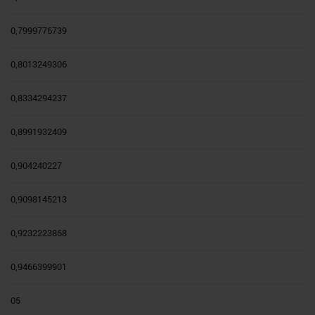
0,7999776739
0,8013249306
0,8334294237
0,8991932409
0,904240227
0,9098145213
0,9232223868
0,9466399901
05