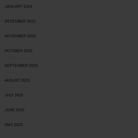
JANUARY 2024
DECEMBER 2023
NOVEMBER 2023
OCTOBER 2023
SEPTEMBER 2023
AUGUST 2023
JULY 2023
JUNE 2023
MAY 2023