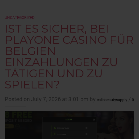
UNCATEGORIZED
IST ES SICHER, BEI
PLAYONE CASINO FÜR
BELGIEN
EINZAHLUNGEN ZU
TÄTIGEN UND ZU
SPIELEN?
Posted on July 7, 2026 at 3:01 pm by
/
calisbeautysupply
0