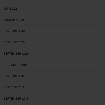
JUNE 2021
JANUARY 2021
NOVEMBER 2020
OCTOBER 2020
SEPTEMBER 2020
DECEMBER 2018
NOVEMBER 2018
OCTOBER 2018
SEPTEMBER 2018