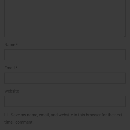
Name
*
Email
*
Website
Save my name, email, and website in this browser for the next
time I comment.