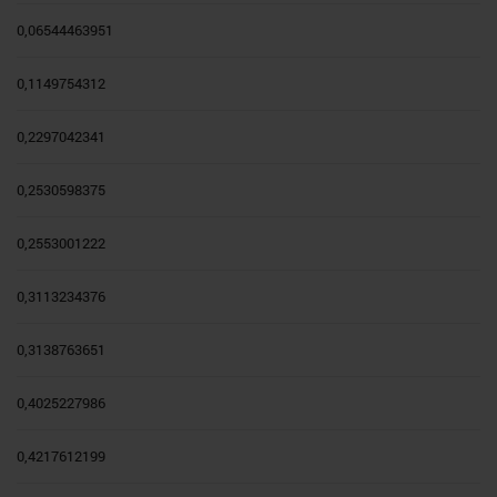
0,06544463951
0,1149754312
0,2297042341
0,2530598375
0,2553001222
0,3113234376
0,3138763651
0,4025227986
0,4217612199