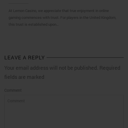
At Lemon Casino, we appreciate that true enjoyment in online
gaming commences with trust. For players in the United Kingdom,
this trust is established upon…
LEAVE A REPLY
Your email address will not be published. Required
fields are marked
Comment